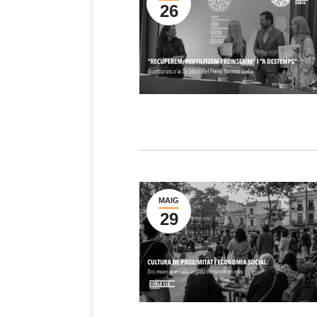
26
MAIG
29