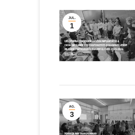
JUL.
1
AG.
3