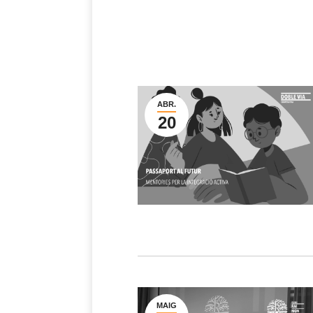
ABR.
20
MAIG