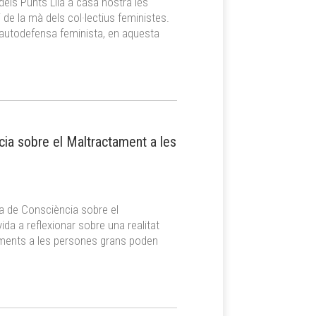
dels Punts Lila a casa nostra les
 de la mà dels col·lectius feministes.
’autodefensa feminista, en aquesta
ncia sobre el Maltractament a les
a de Consciència sobre el
a a reflexionar sobre una realitat
ctaments a les persones grans poden