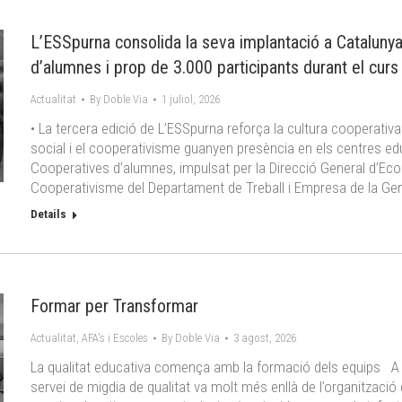
L’ESSpurna consolida la seva implantació a Catalun
d’alumnes i prop de 3.000 participants durant el cur
Actualitat
By
Doble Via
1 juliol, 2026
• La tercera edició de L’ESSpurna reforça la cultura cooperativ
social i el cooperativisme guanyen presència en els centres 
Cooperatives d’alumnes, impulsat per la Direcció General d’Econo
Cooperativisme del Departament de Treball i Empresa de la Gen
Details
Formar per Transformar
Actualitat
,
AFA's i Escoles
By
Doble Via
3 agost, 2026
La qualitat educativa comença amb la formació dels equips A 
servei de migdia de qualitat va molt més enllà de l’organitzaci