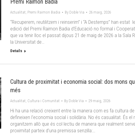
Premi Raimon Badia
Actualitat
,
Premi Raimon Badia
By
Doble Via
26 maig, 2026
“Recuperem, reutilitzem i reinserim” i “A Destemps” han estat l
edició del Premi Raimon Badia d’Educació no formal i Cooperati
que va tenir lloc el passat dijous 21 de maig de 2026 a la Sala 
la Universitat de…
Details
Cultura de proximitat i economia social: dos mons 
més
Actualitat
,
Cultura i Comunitat
By
Doble Via
29 maig, 2026
Hi ha una relació creixent entre la manera com es fa cultura de b
defineixen l’economia social i solidària. No és casualitat. És e
organitzem allò que és col·lectiu de manera que realment serve
proximitat parteix d’una premissa senzilla:…