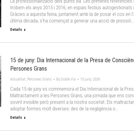
La professionalització dels punts lila Les primeres referències 
trobem els anys 2015 i 2016, en espais festius autogestionats i
Gràcies a aquesta feina, juntament amb la de posar el cos en l
última dècada, s’ha començat a generar una acció de pressió…
Details
15 de juny: Dia Internacional de la Presa de Consciè
Persones Grans
Actualitat
,
Persones Grans
By
Doble Via
15 juny, 2026
Cada 15 de juny es commemora el Dia Internacional de la Pres
Maltractament a les Persones Grans, una jornada que ens convid
sovint invisible però present a la nostra societat. Els maltra
adoptar formes molt diverses: des de la negligència o…
Details