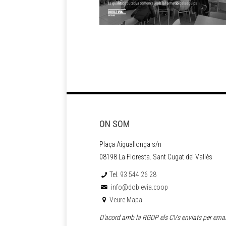
ON SOM
Plaça Aiguallonga s/n
08198 La Floresta. Sant Cugat del Vallès
Tel.
93 544 26 28
info@doblevia.coop
Veure Mapa
D’acord amb la RGDP els CVs enviats per emai