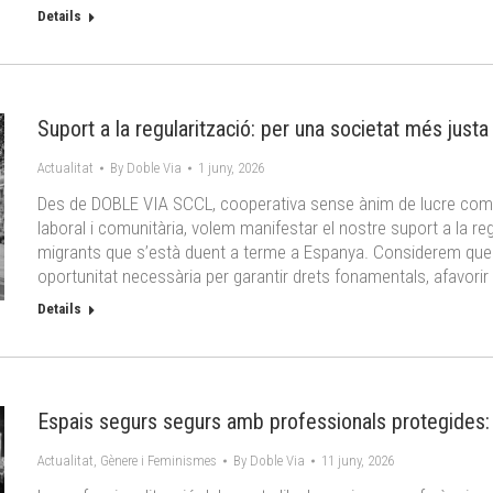
Details
Suport a la regularització: per una societat més justa 
Actualitat
By
Doble Via
1 juny, 2026
Des de DOBLE VIA SCCL, cooperativa sense ànim de lucre comp
laboral i comunitària, volem manifestar el nostre suport a la re
migrants que s’està duent a terme a Espanya. Considerem qu
oportunitat necessària per garantir drets fonamentals, afavorir l
Details
Espais segurs segurs amb professionals protegides: 
Actualitat
,
Gènere i Feminismes
By
Doble Via
11 juny, 2026