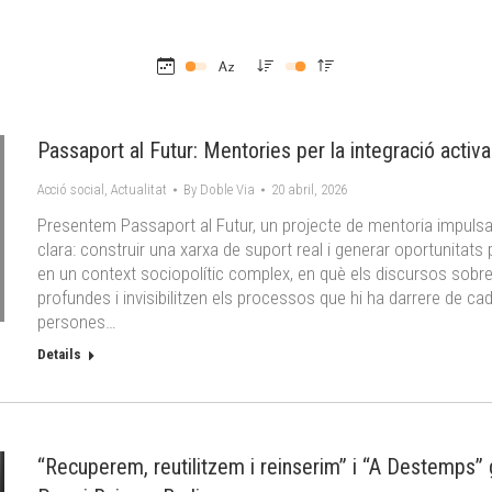
Passaport al Futur: Mentories per la integració activa
Acció social
,
Actualitat
By
Doble Via
20 abril, 2026
Presentem Passaport al Futur, un projecte de mentoria impulsa
clara: construir una xarxa de suport real i generar oportunitat
en un context sociopolític complex, en què els discursos sobre 
profundes i invisibilitzen els processos que hi ha darrere de ca
persones…
Details
“Recuperem, reutilitzem i reinserim” i “A Destemps” 