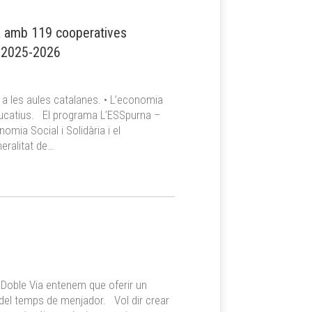
ya amb 119 cooperatives
s 2025-2026
a a les aules catalanes. • L’economia
educatius. El programa L’ESSpurna –
mia Social i Solidària i el
eralitat de…
Doble Via entenem que oferir un
ó del temps de menjador. Vol dir crear