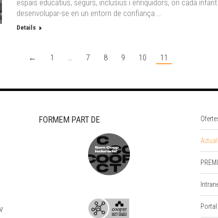
espais educatius, segurs, inclusius i enriquidors, on cada infant 
desenvolupar-se en un entorn de confiança.…
Details
←
1
…
7
8
9
10
11
FORMEM PART DE
Oferte
Actual
PREMI
Intran
Portal
l