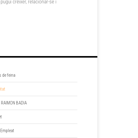
pugui créixer, relacionar-se i
s de feina
itat
 RAIMON BADIA
et
 Empleat