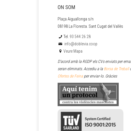
ON SOM
Plaça Aiguallonga s/n
08198 La Floresta. Sant Cugat del Vallès
Tel.
93 544 26 28
info@doblevia.coop
Veure Mapa
D’acord amb la RGDP els CVs enviats per emai
seran eliminats. Accediu a la
Borsa de Treball
o
Ofertes de Feina
per enviar
-lo. Gràcies