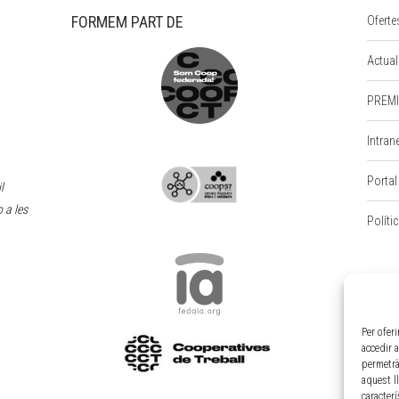
FORMEM PART DE
Oferte
Actual
PREMI
Intran
Portal
l
 a les
Políti
Per ofer
accedir 
permetrà
aquest l
caracter