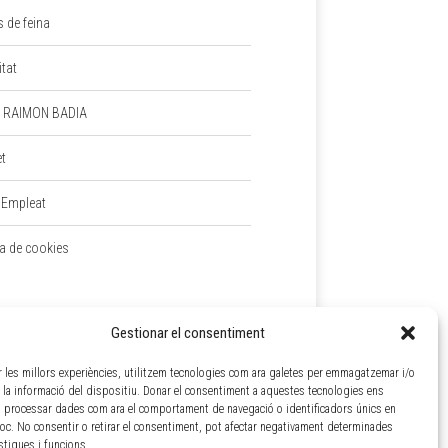
s de feina
itat
 RAIMON BADIA
et
 Empleat
ca de cookies
Gestionar el consentiment
ir les millors experiències, utilitzem tecnologies com ara galetes per emmagatzemar i/o
a la informació del dispositiu. Donar el consentiment a aquestes tecnologies ens
 processar dades com ara el comportament de navegació o identificadors únics en
loc. No consentir o retirar el consentiment, pot afectar negativament determinades
ístiques i funcions.