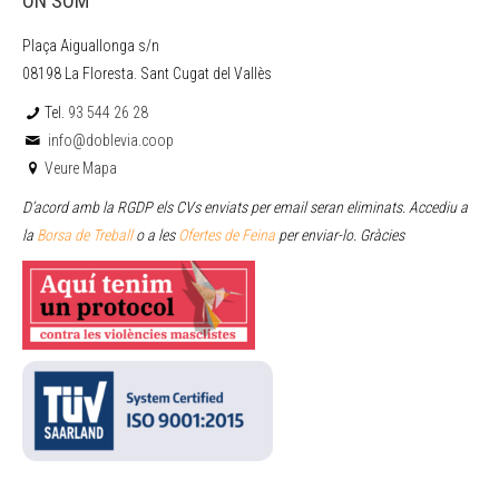
ON SOM
Plaça Aiguallonga s/n
08198 La Floresta. Sant Cugat del Vallès
Tel.
93 544 26 28
info@doblevia.coop
Veure Mapa
D’acord amb la RGDP els CVs enviats per email seran eliminats. Accediu a
la
Borsa de Treball
o a les
Ofertes de Feina
per enviar
-lo. Gràcies