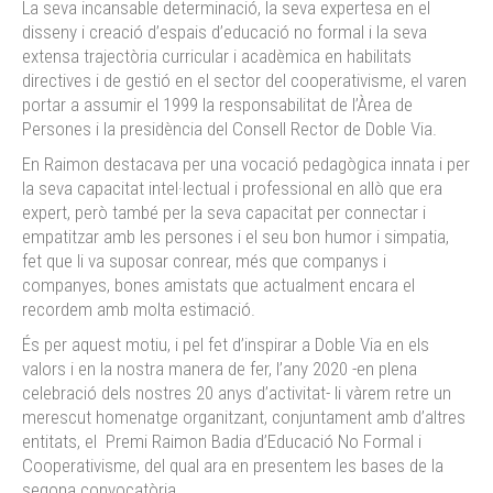
La seva incansable determinació, la seva expertesa en el
disseny i creació d’espais d’educació no formal i la seva
extensa trajectòria curricular i acadèmica en habilitats
directives i de gestió en el sector del cooperativisme, el varen
portar a assumir el 1999 la responsabilitat de l’Àrea de
Persones i la presidència del Consell Rector de Doble Via.
En Raimon destacava per una vocació pedagògica innata i per
la seva capacitat intel·lectual i professional en allò que era
expert, però també per la seva capacitat per connectar i
empatitzar amb les persones i el seu bon humor i simpatia,
fet que li va suposar conrear, més que companys i
companyes, bones amistats que actualment encara el
recordem amb molta estimació.
És per aquest motiu, i pel fet d’inspirar a Doble Via en els
valors i en la nostra manera de fer, l’any 2020 -en plena
celebració dels nostres 20 anys d’activitat- li vàrem retre un
merescut homenatge organitzant, conjuntament amb d’altres
entitats, el Premi Raimon Badia d’Educació No Formal i
Cooperativisme, del qual ara en presentem les bases de la
segona convocatòria.