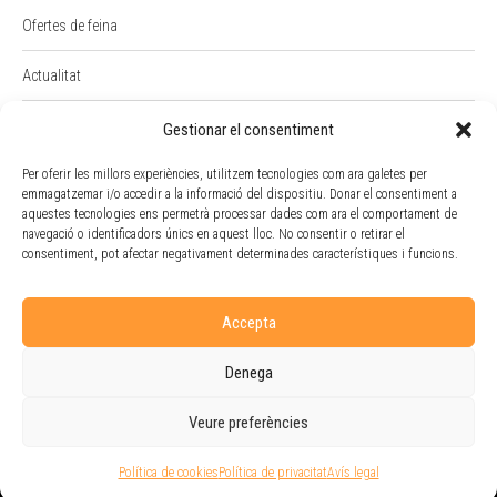
Ofertes de feina
Actualitat
PREMI RAIMON BADIA
Gestionar el consentiment
Intranet
Per oferir les millors experiències, utilitzem tecnologies com ara galetes per
emmagatzemar i/o accedir a la informació del dispositiu. Donar el consentiment a
aquestes tecnologies ens permetrà processar dades com ara el comportament de
Portal Empleat
navegació o identificadors únics en aquest lloc. No consentir o retirar el
consentiment, pot afectar negativament determinades característiques i funcions.
Política de cookies
Accepta
Denega
Veure preferències
Avís legal
-
Política de privacitat
- P
olítica de cookies
- Doble Via Cooperativa
Política de cookies
Política de privacitat
Avís legal
© 2026