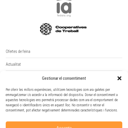
Ofertes de feina
Actualitat
PREMI RAIMON BADIA
Gestionar el consentiment
Per oferir les millors experiències, utilitzem tecnologies com ara galetes per
Intranet
emmagatzemar i/o accedir a la informació del dispositiu. Donar el consentiment a
aquestes tecnologies ens permetrà processar dades com ara el comportament de
Portal Empleat
navegació o identificadors únics en aquest lloc. No consentir o retirar el
consentiment, pot afectar negativament determinades característiques i funcions.
Política de cookies
Accepta