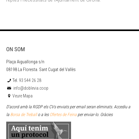
ON SOM
Plaça Aiguallonga s/n
08198 La Floresta. Sant Cugat del Vallès
Tel.
93 544 26 28
info@doblevia.coop
Veure Mapa
D’acord amb la RGDP els CVs enviats per email seran eliminats. Accediu a
la
Borsa de Treball
o a les
Ofertes de Feina
per enviar
-lo. Gràcies