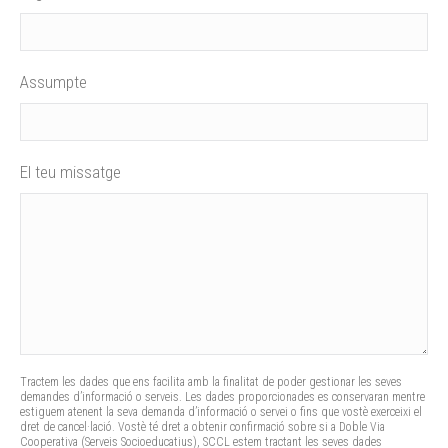
Assumpte
El teu missatge
Tractem les dades que ens facilita amb la finalitat de poder gestionar les seves
demandes d’informació o serveis. Les dades proporcionades es conservaran mentre
estiguem atenent la seva demanda d’informació o servei o fins que vostè exerceixi el
dret de cancel·lació. Vostè té dret a obtenir confirmació sobre si a Doble Via
Cooperativa (Serveis Socioeducatius), SCCL estem tractant les seves dades