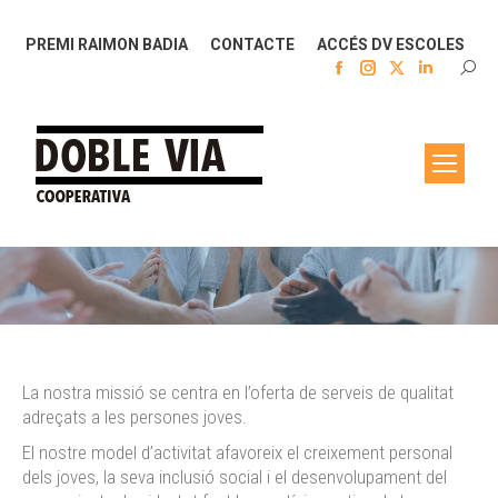
PREMI RAIMON BADIA
CONTACTE
ACCÉS DV ESCOLES
Facebook
Instagram
X
Linkedin
SEAR
page
page
page
page
opens
opens
opens
opens
in
in
in
in
new
new
new
new
window
window
window
window
You are here:
La nostra missió se centra en l’oferta de serveis de qualitat
adreçats a les persones joves.
El nostre model d’activitat afavoreix el creixement personal
dels joves, la seva inclusió social i el desenvolupament del