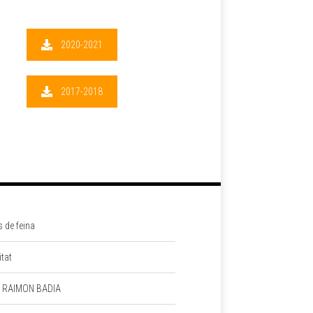
2020-2021
2017-2018
s de feina
itat
 RAIMON BADIA