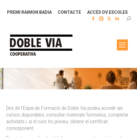
PREMI RAIMON BADIA
CONTACTE
ACCÉS DV ESCOLES
Facebook
Instagram
X
Linkedin
SEAR
page
page
page
page
opens
opens
opens
opens
in
in
in
in
new
new
new
new
window
window
window
window
You are here:
Des de l’Espai de Formació de Doble Via podeu accedir als
cursos disponibles, consultar materials formatius, completar
activitats i, si el curs ho preveu, obtenir el certificat
corresponent.