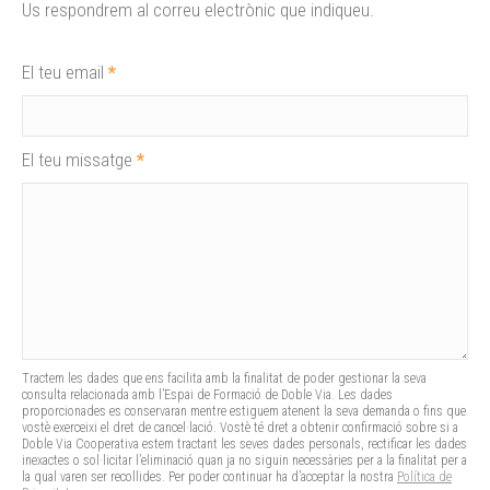
Us respondrem al correu electrònic que indiqueu.
El teu email
*
El teu missatge
*
Tractem les dades que ens facilita amb la finalitat de poder gestionar la seva
consulta relacionada amb l’Espai de Formació de Doble Via. Les dades
proporcionades es conservaran mentre estiguem atenent la seva demanda o fins que
vostè exerceixi el dret de cancel·lació. Vostè té dret a obtenir confirmació sobre si a
Doble Via Cooperativa estem tractant les seves dades personals, rectificar les dades
inexactes o sol·licitar l’eliminació quan ja no siguin necessàries per a la finalitat per a
la qual varen ser recollides. Per poder continuar ha d’acceptar la nostra
Política de