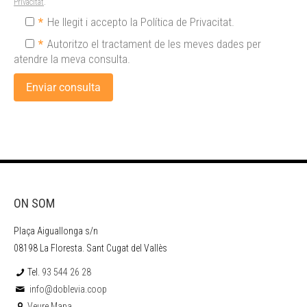
Privacitat
.
*
He llegit i accepto la Política de Privacitat.
*
Autoritzo el tractament de les meves dades per
atendre la meva consulta.
ON SOM
Plaça Aiguallonga s/n
08198 La Floresta. Sant Cugat del Vallès
Tel.
93 544 26 28
info@doblevia.coop
Veure Mapa