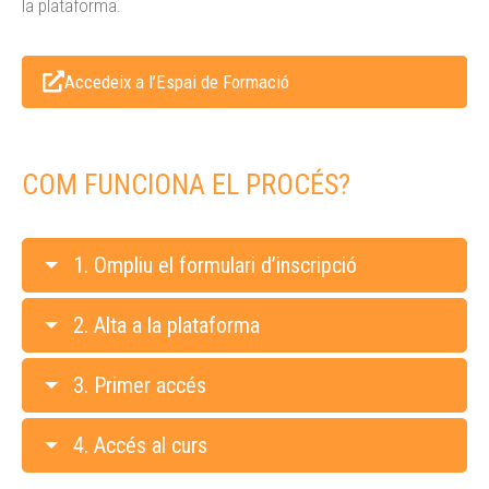
la plataforma.
Accedeix a l’Espai de Formació
COM FUNCIONA EL PROCÉS?
1. Ompliu el formulari d’inscripció
2. Alta a la plataforma
3. Primer accés
4. Accés al curs