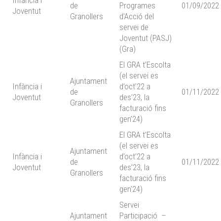
Infància i
de
Programes
01/09/2022
Joventut
Granollers
d’Acció del
servei de
Joventut (PASJ)
(Gra)
El GRA t’Escolta
(el servei es
Ajuntament
Infància i
d’oct’22 a
de
01/11/2022
Joventut
des’23, la
Granollers
facturació fins
gen’24)
El GRA t’Escolta
(el servei es
Ajuntament
Infància i
d’oct’22 a
de
01/11/2022
Joventut
des’23, la
Granollers
facturació fins
gen’24)
Servei
Ajuntament
Participació –