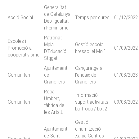
Generalitat
de Catalunya
Acció Social
Temps per cures
01/12/2022
Dep Igualtat
i Feminisme
Patronat
Escoles i
Mpla.
Gestió escola
Promoció al
01/09/2022
D’Educació
bressol el Molí
cooperativisme
Stqgat
Ajuntament
Canguratge a
Comunitari
de
l’encaix de
01/03/2023
Granollers
Granollers
Roca
Informació
Umbert,
Comunitari
suport activitats
09/03/2022
fàbrica de
La Troca / Lot,2
les Arts.L
Gestió i
Ajuntament
dinamització
de Sant
Xarxa Centres