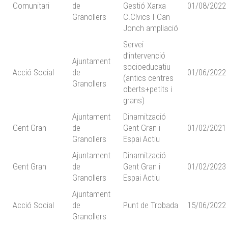
Comunitari
de
Gestió Xarxa
01/08/2022
Granollers
C.Cívics I Can
Jonch ampliació
Servei
d’intervenció
Ajuntament
socioeducatiu
Acció Social
de
01/06/2022
(antics centres
Granollers
oberts+petits i
grans)
Ajuntament
Dinamització
Gent Gran
de
Gent Gran i
01/02/2021
Granollers
Espai Actiu
Ajuntament
Dinamització
Gent Gran
de
Gent Gran i
01/02/2023
Granollers
Espai Actiu
Ajuntament
Acció Social
de
Punt de Trobada
15/06/2022
Granollers