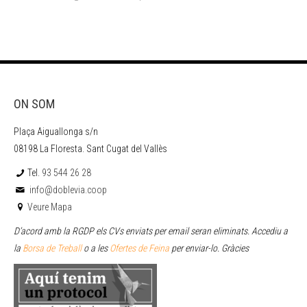
ON SOM
Plaça Aiguallonga s/n
08198 La Floresta. Sant Cugat del Vallès
Tel.
93 544 26 28
info@doblevia.coop
Veure Mapa
D’acord amb la RGDP els CVs enviats per email seran eliminats. Accediu a
la
Borsa de Treball
o a les
Ofertes de Feina
per enviar
-lo. Gràcies