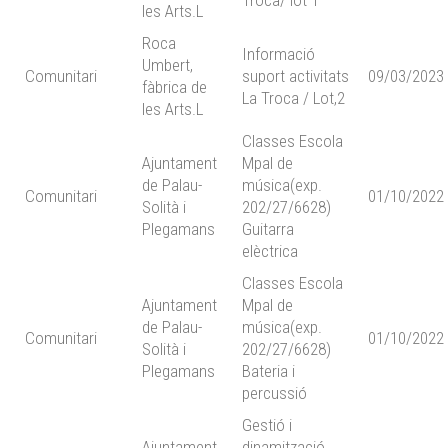
Troca/ lot 1
les Arts.L
Roca
Informació
Umbert,
Comunitari
suport activitats
09/03/2023
fàbrica de
La Troca / Lot,2
les Arts.L
Classes Escola
Ajuntament
Mpal de
de Palau-
música(exp.
Comunitari
01/10/2022
Solità i
202/27/6628)
Plegamans
Guitarra
elèctrica
Classes Escola
Ajuntament
Mpal de
de Palau-
música(exp.
Comunitari
01/10/2022
Solità i
202/27/6628)
Plegamans
Bateria i
percussió
Gestió i
Ajuntament
dinamització