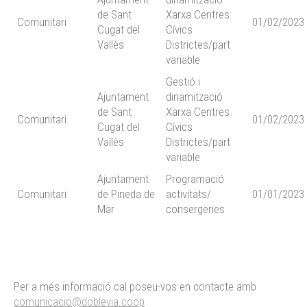
de Sant
Xarxa Centres
Comunitari
01/02/2023
Cugat del
Cívics
Vallès
Districtes/part
variable
Gestió i
Ajuntament
dinamització
de Sant
Xarxa Centres
Comunitari
01/02/2023
Cugat del
Cívics
Vallès
Districtes/part
variable
Ajuntament
Programació
Comunitari
de Pineda de
activitats/
01/01/2023
Mar
consergeries
Per a més informació cal poseu-vos en contacte amb
comunicacio@doblevia.coop