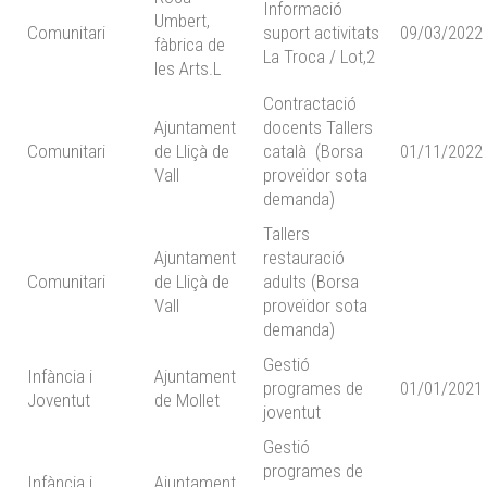
Informació
Umbert,
Comunitari
suport activitats
09/03/2022
fàbrica de
La Troca / Lot,2
les Arts.L
Contractació
Ajuntament
docents Tallers
Comunitari
de Lliçà de
català (Borsa
01/11/2022
Vall
proveïdor sota
demanda)
Tallers
Ajuntament
restauració
Comunitari
de Lliçà de
adults (Borsa
Vall
proveïdor sota
demanda)
Gestió
Infància i
Ajuntament
programes de
01/01/2021
Joventut
de Mollet
joventut
Gestió
programes de
Infància i
Ajuntament