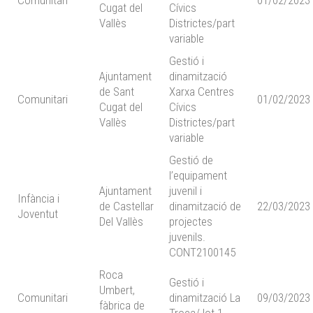
Comunitari
01/02/2023
Cugat del
Cívics
Vallès
Districtes/part
variable
Gestió i
Ajuntament
dinamització
de Sant
Xarxa Centres
Comunitari
01/02/2023
Cugat del
Cívics
Vallès
Districtes/part
variable
Gestió de
l’equipament
Ajuntament
juvenil i
Infància i
de Castellar
dinamització de
22/03/2023
Joventut
Del Vallès
projectes
juvenils.
CONT2100145
Roca
Gestió i
Umbert,
Comunitari
dinamització La
09/03/2023
fàbrica de