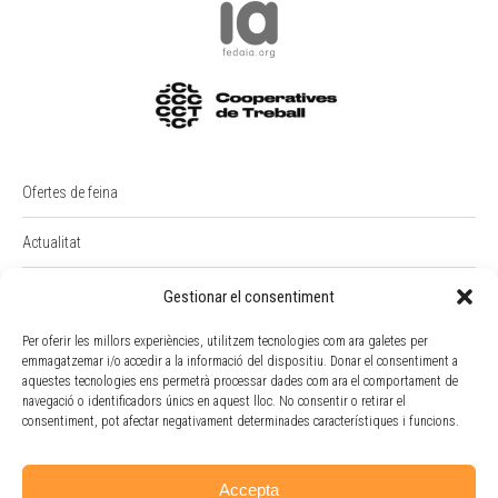
Ofertes de feina
Actualitat
PREMI RAIMON BADIA
Gestionar el consentiment
Per oferir les millors experiències, utilitzem tecnologies com ara galetes per
Intranet
emmagatzemar i/o accedir a la informació del dispositiu. Donar el consentiment a
aquestes tecnologies ens permetrà processar dades com ara el comportament de
Portal Empleat
navegació o identificadors únics en aquest lloc. No consentir o retirar el
consentiment, pot afectar negativament determinades característiques i funcions.
Política de cookies
Accepta