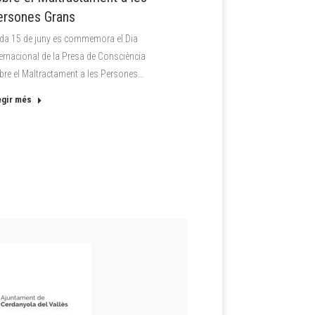
ersones Grans
da 15 de juny es commemora el Dia
ternacional de la Presa de Consciència
bre el Maltractament a les Persones…
egir més