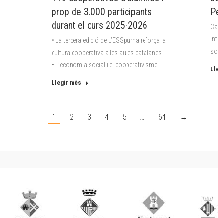
prop de 3.000 participants
P
durant el curs 2025-2026
Ca
In
• La tercera edició de L’ESSpurna reforça la
so
cultura cooperativa a les aules catalanes.
• L’economia social i el cooperativisme…
Ll
Llegir més
1
2
3
4
5
…
64
→