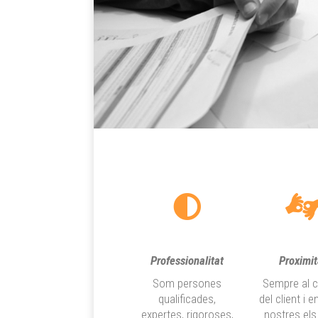
Professionalitat
Proximit
Som persones
Sempre al 
qualificades,
del client i 
expertes, rigoroses,
nostres els