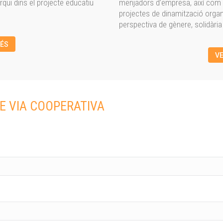
ui dins el projecte educatiu
menjadors d’empresa, així com 
projectes de dinamització organ
perspectiva de gènere, solidària i
ÉS
V
 VIA COOPERATIVA