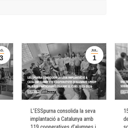
AG.
JUL.
3
1
L’ESSpurna consolida la seva
15
implantació a Catalunya amb
d
119 cooperatives d’alumnes i
s