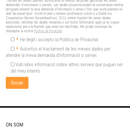
Tractem les dades que ens facilita amb la finalitat de poder gestionar les seves
demandes d’informació o serveis. Les dades proporcionades es conservaran mentre
estiguem atenent la seva demanda d’informació o servei o fins que vostè exerceixi el
dret de cancel·lació. Vostè té dret a obtenir confirmació sobre si a Doble Via
Cooperativa (Serveis Socioeducatius), SCCL estem tractant les seves dades
personals, rectificar les dades inexactes o sol·licitar l’eliminació quan ja no siguin
necessàries per a la finalitat que varen ser recollides. Per poder continuar ha
d’acceptar la nostra
Política de Privacitat
.
*
He llegit i accepto la Política de Privacitat.
*
Autoritzo el tractament de les meves dades per
atendre la meva demanda d’informació o servei.
Vull rebre informació sobre altres serveis que puguin ser
del meu interès.
ON SOM