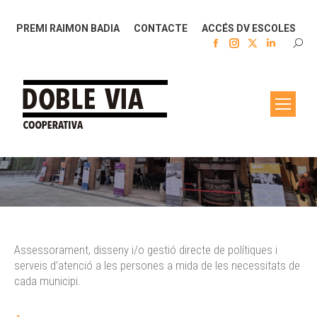
PREMI RAIMON BADIA
CONTACTE
ACCÉS DV ESCOLES
Facebook
Instagram
X
Linkedin
SEAR
page
page
page
page
opens
opens
opens
opens
in
in
in
in
new
new
new
new
window
window
window
window
You are here:
Assessorament, disseny i/o gestió directe de polítiques i
serveis d’atenció a les persones a mida de les necessitats de
cada municipi.