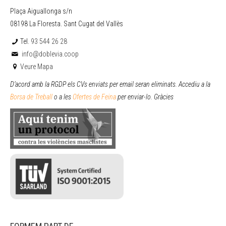
Plaça Aiguallonga s/n
08198 La Floresta. Sant Cugat del Vallès
Tel.
93 544 26 28
info@doblevia.coop
Veure Mapa
D’acord amb la RGDP els CVs enviats per email seran eliminats. Accediu a la
Borsa de Treball
o a les
Ofertes de Feina
per enviar
-lo. Gràcies