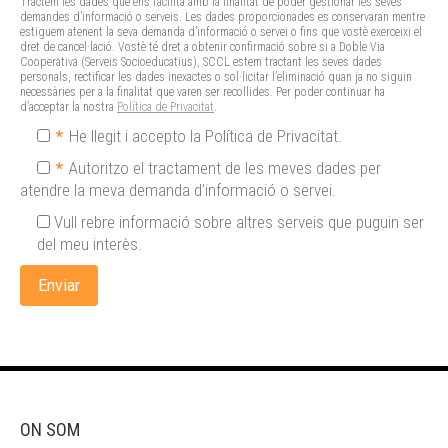
Tractem les dades que ens facilita amb la finalitat de poder gestionar les seves
demandes d’informació o serveis. Les dades proporcionades es conservaran mentre
estiguem atenent la seva demanda d’informació o servei o fins que vostè exerceixi el
dret de cancel·lació. Vostè té dret a obtenir confirmació sobre si a Doble Via
Cooperativa (Serveis Socioeducatius), SCCL estem tractant les seves dades
personals, rectificar les dades inexactes o sol·licitar l’eliminació quan ja no siguin
necessàries per a la finalitat que varen ser recollides. Per poder continuar ha
d’acceptar la nostra
Política de Privacitat
.
*
He llegit i accepto la Política de Privacitat.
*
Autoritzo el tractament de les meves dades per
atendre la meva demanda d’informació o servei.
Vull rebre informació sobre altres serveis que puguin ser
del meu interès.
ON SOM