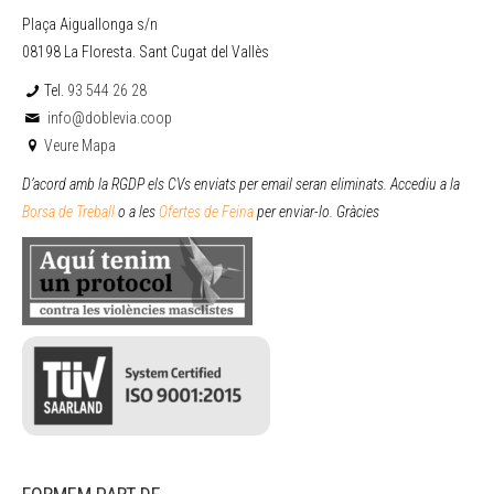
Plaça Aiguallonga s/n
08198 La Floresta. Sant Cugat del Vallès
Tel.
93 544 26 28
info@doblevia.coop
Veure Mapa
D’acord amb la RGDP els CVs enviats per email seran eliminats. Accediu a la
Borsa de Treball
o a les
Ofertes de Feina
per enviar
-lo. Gràcies