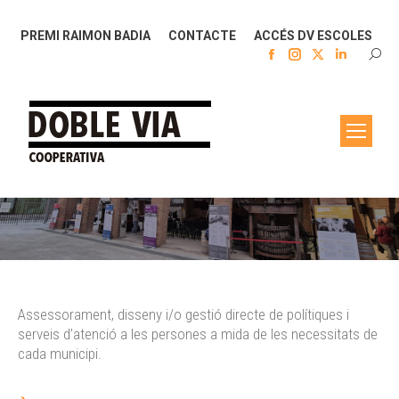
PREMI RAIMON BADIA
CONTACTE
ACCÉS DV ESCOLES
Facebook
Instagram
X
Linkedin
SEAR
page
page
page
page
opens
opens
opens
opens
in
in
in
in
new
new
new
new
window
window
window
window
You are here:
Assessorament, disseny i/o gestió directe de polítiques i
serveis d’atenció a les persones a mida de les necessitats de
cada municipi.