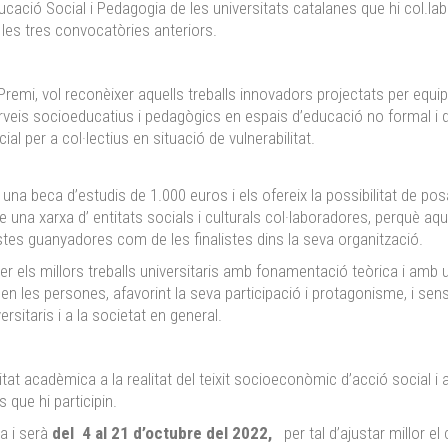
ucació Social i Pedagogia de les universitats catalanes que hi col.labo
 les tres convocatòries anteriors.
 Premi, vol reconèixer aquells treballs innovadors projectats per equi
rveis socioeducatius i pedagògics en espais d’educació no formal i de
ial per a col·lectius en situació de vulnerabilitat.
na beca d’estudis de 1.000 euros i els ofereix la possibilitat de pos
 una xarxa d’ entitats socials i culturals col·laboradores, perquè aqu
stes guanyadores com de les finalistes dins la seva organització.
er els millors treballs universitaris amb fonamentació teòrica i amb u
n les persones, afavorint la seva participació i protagonisme, i sensi
rsitaris i a la societat en general.
tat acadèmica a la realitat del teixit socioeconòmic d’acció social i
s que hi participin.
a i serà
del 4 al 21 d’octubre del 2022,
per tal d’ajustar millor e