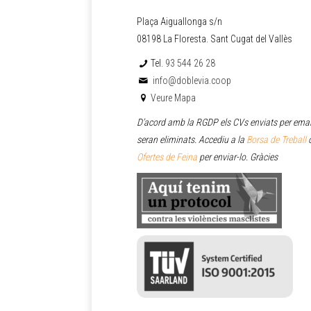
Plaça Aiguallonga s/n
08198 La Floresta. Sant Cugat del Vallès
Tel.
93 544 26 28
info@doblevia.coop
Veure Mapa
D’acord amb la RGDP els CVs enviats per emai
seran eliminats. Accediu a la
Borsa de Treball
o
Ofertes de Feina
per enviar
-lo. Gràcies