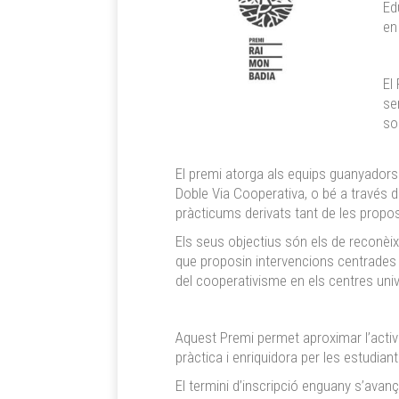
Ed
en
El
se
soc
El premi atorga als equips guanyadors u
Doble Via Cooperativa, o bé a través de
pràcticums derivats tant de les propo
Els seus objectius són els de reconèix
que proposin intervencions centrades e
del cooperativisme en els centres unive
Aquest Premi permet aproximar l’activi
pràctica i enriquidora per les estudiant
El termini d’inscripció enguany s’avanç