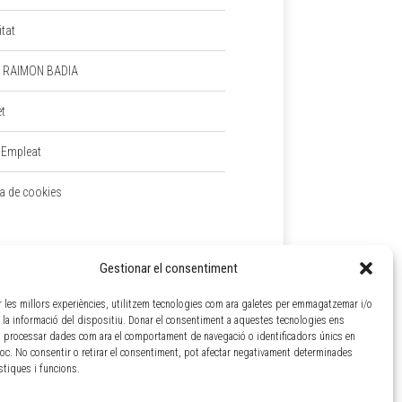
itat
 RAIMON BADIA
et
 Empleat
ca de cookies
Gestionar el consentiment
ir les millors experiències, utilitzem tecnologies com ara galetes per emmagatzemar i/o
a la informació del dispositiu. Donar el consentiment a aquestes tecnologies ens
 processar dades com ara el comportament de navegació o identificadors únics en
loc. No consentir o retirar el consentiment, pot afectar negativament determinades
ístiques i funcions.