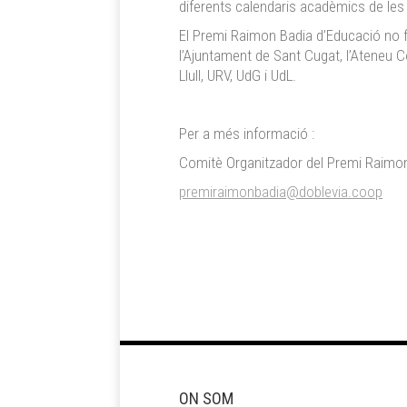
diferents calendaris acadèmics de les 
El Premi Raimon Badia d’Educació no f
l’Ajuntament de Sant Cugat, l’Ateneu C
Llull, URV, UdG i UdL.
Per a més informació :
Comitè Organitzador del Premi Raimo
premiraimonbadia@doblevia.coop
ON SOM