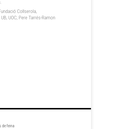
.
Fundació Collserola,
AB, UB, UOC, Pere Tarrés-Ramon
s de feina