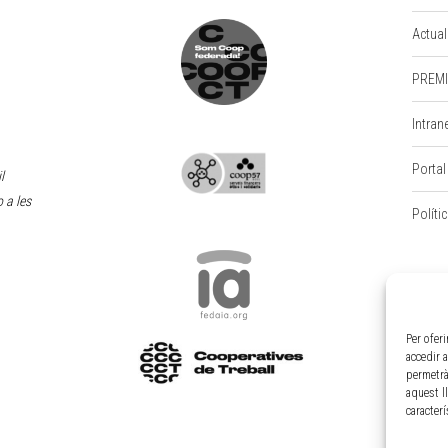
Actual
PREMI
Intran
Portal
l
 a les
Políti
Per ofer
accedir 
permetrà
aquest l
caracter