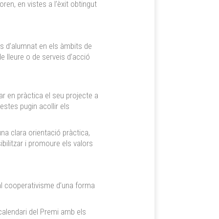
ren, en vistes a l’èxit obtingut
ps d’alumnat en els àmbits de
 lleure o de serveis d’acció
ar en pràctica el seu projecte a
estes pugin acollir els
na clara orientació pràctica,
bilitzar i promoure els valors
 al cooperativisme d’una forma
l calendari del Premi amb els