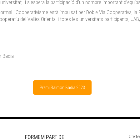
universitat, i s’espera la participació d’un nombre important d’equips
ormal i Cooperativisme està impulsat per Doble Via Cooperativa, la 
ooperatiu del Vallès Oriental i totes les universitats participants, U
n Badia
Premi Raimon Badia 2023
FORMEM PART DE
Oferte