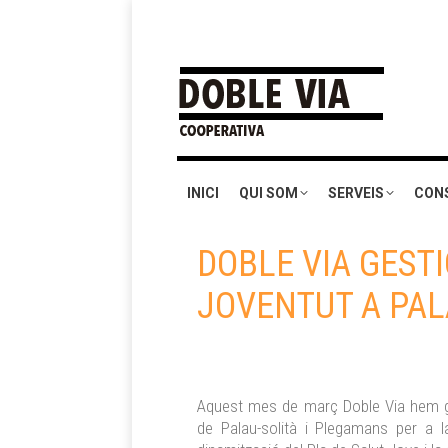
INICI
QUI SOM
SERVEIS
CON
DOBLE VIA GEST
JOVENTUT A PAL
Aquest mes de març Doble Via hem gu
de Palau-solità i Plegamans per a l