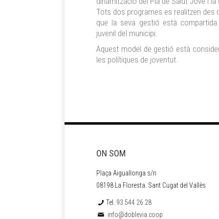
dinamització del Pla de Salut Jove i la
Tots dos programes es realitzen des d
que la seva gestió està compartida a
juvenil del municipi.
Aquest model de gestió està considera
les polítiques de joventut.
ON SOM
Plaça Aiguallonga s/n
08198 La Floresta. Sant Cugat del Vallès
Tel.
93 544 26 28
info@doblevia.coop