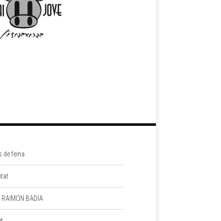
s de feina
itat
 RAIMON BADIA
et