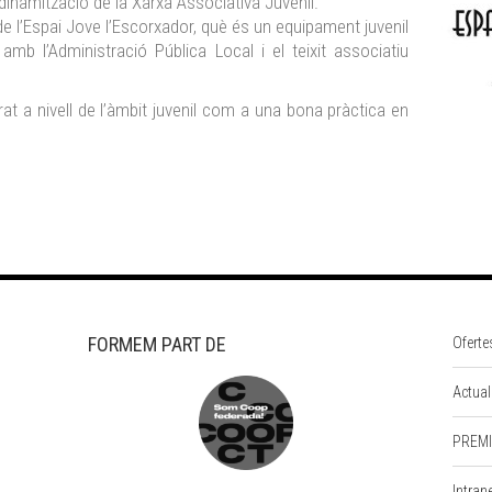
 dinamització de la Xarxa Associativa Juvenil.
e l’Espai Jove l’Escorxador, què és un equipament juvenil
mb l’Administració Pública Local i el teixit associatiu
t a nivell de l’àmbit juvenil com a una bona pràctica en
FORMEM PART DE
Oferte
Actual
PREMI
Intran