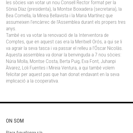
les sòcies van votar un nou Consell Rector format per la
Sònia Díaz (presidenta), la Montse Boixadera (secretaria), la
Bea Comella, la Mireia Bellavista i la Maria Martínez que
assumeixen l’encàrrec de l’Assemblea durant els propers tres
anys.
També es va votar la renovació de la Interventora de
Comptes, que en aquest cas era la Meritxell Orós, a qui se li
va agrair la seva tasca i va passar el relleu a l’Óscar Nicolàs.
Aquesta assemblea va donar la benvinguda a 7 nou sòcies:
Núria Molla, Montse Costa, Berta Puig, Eva Font, Juhanpi
Àlvarez, Loli Fuentes i Mireia Ventura, a qui també volem
felicitar per aquest pas que han donat endavant en la seva
implicació a la cooperativa.
ON SOM
Plaça Aiguallonga s/n