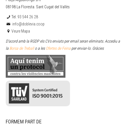
08198 La Floresta. Sant Cugat del Vallès
Tel.
93 544 26 28
info@doblevia.coop
Veure Mapa
D’acord amb la RGDP els CVs enviats per email seran eliminats. Accediu a
la
Borsa de Treball
o a les
Ofertes de Feina
per enviar
-lo. Gràcies
FORMEM PART DE