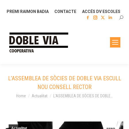
PREMI RAIMON BADIA
CONTACTE
ACCÉS DV ESCOLES
Facebook
Instagram
X
Linkedin
SEAR
page
page
page
page
opens
opens
opens
opens
in
in
in
in
new
new
new
new
window
window
window
window
L’ASSEMBLEA DE SÒCIES DE DOBLE VIA ESCULL
NOU CONSELL RECTOR
You are here:
Home
Actualitat
L’ASSEMBLEA DE SÒCIES DE DOBLE…
Actualitat
FEBR.