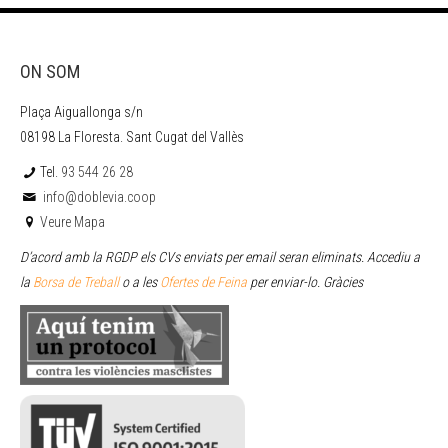
ON SOM
Plaça Aiguallonga s/n
08198 La Floresta. Sant Cugat del Vallès
Tel.
93 544 26 28
info@doblevia.coop
Veure Mapa
D’acord amb la RGDP els CVs enviats per email seran eliminats. Accediu a
la
Borsa de Treball
o a les
Ofertes de Feina
per enviar
-lo. Gràcies