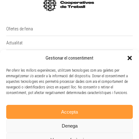
Ofertes de feina
Actualitat
PREMI RAIMON BADIA
Gestionar el consentiment
Per oferir les millors experiències, utilitzem tecnologies com ara galetes per
Intranet
emmagatzemar i/o accedir a la informació del dispositiu. Donar el consentiment a
aquestes tecnologies ens permetrà processar dades com ara el comportament de
Portal Empleat
navegació o identificadors únics en aquest lloc. No consentir o retirar el
consentiment, pot afectar negativament determinades característiques i funcions.
Política de cookies
Accepta
Denega