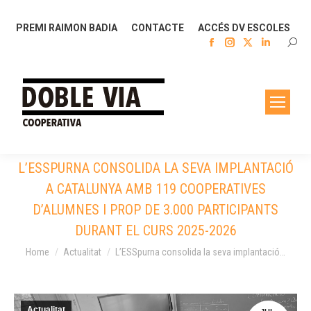
PREMI RAIMON BADIA
CONTACTE
ACCÉS DV ESCOLES
Facebook
Instagram
X
Linkedin
SEAR
page
page
page
page
opens
opens
opens
opens
in
in
in
in
new
new
new
new
window
window
window
window
L’ESSPURNA CONSOLIDA LA SEVA IMPLANTACIÓ
A CATALUNYA AMB 119 COOPERATIVES
D’ALUMNES I PROP DE 3.000 PARTICIPANTS
DURANT EL CURS 2025-2026
You are here:
Home
Actualitat
L’ESSpurna consolida la seva implantació…
Actualitat