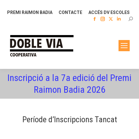
PREMI RAIMON BADIA
CONTACTE
ACCÉS DV ESCOLES
Facebook
Instagram
X
Linkedin
SEAR
page
page
page
page
opens
opens
opens
opens
in
in
in
in
new
new
new
new
window
window
window
window
Inscripció a la 7a edició del Premi
You are here:
Raimon Badia 2026
Període d’Inscripcions Tancat