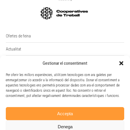
Ofertes de feina
Actualitat
PREMI RAIMON BADIA
Gestionar el consentiment
Per oferir les millors experiències, utilitzem tecnologies com ara galetes per
Intranet
emmagatzemar i/o accedir a la informació del dispositiu. Donar el consentiment a
aquestes tecnologies ens permetrà processar dades com ara el comportament de
Portal Empleat
navegació o identificadors únics en aquest lloc. No consentir o retirar el
consentiment, pot afectar negativament determinades característiques i funcions.
Política de cookies
Accepta
Denega