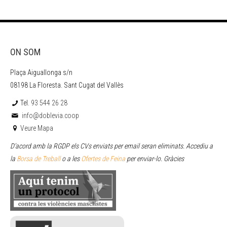
ON SOM
Plaça Aiguallonga s/n
08198 La Floresta. Sant Cugat del Vallès
Tel.
93 544 26 28
info@doblevia.coop
Veure Mapa
D’acord amb la RGDP els CVs enviats per email seran eliminats. Accediu a
la
Borsa de Treball
o a les
Ofertes de Feina
per enviar
-lo. Gràcies