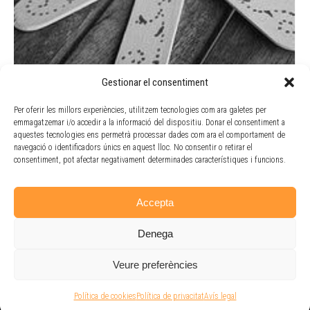
Gestionar el consentiment
BONES FESTES I BON ANY 2019!!
Per oferir les millors experiències, utilitzem tecnologies com ara galetes per
Actualitat
By
Doble Via
11 desembre, 2018
emmagatzemar i/o accedir a la informació del dispositiu. Donar el consentiment a
aquestes tecnologies ens permetrà processar dades com ara el comportament de
Tot l’equip de persones de Doble Via Cooperativa us
navegació o identificadors únics en aquest lloc. No consentir o retirar el
desitgem molt bones festes de Nadal i un millor any
consentiment, pot afectar negativament determinades característiques i funcions.
2019!
Accepta
Denega
Veure preferències
Avís legal
-
Política de privacitat
- P
olítica de cookies
- Doble Via Cooperativa
Política de cookies
Política de privacitat
Avís legal
© 2026