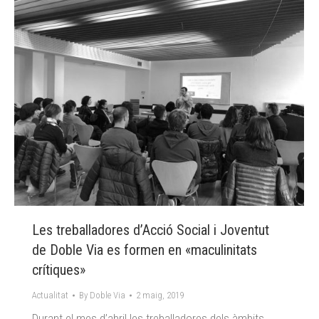
Les treballadores d’Acció Social i Joventut
de Doble Via es formen en «maculinitats
crítiques»
Actualitat
By
Doble Via
2 maig, 2019
Durant el mes d’abril les treballadores dels àmbits