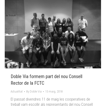
Doble Via formem part del nou Consell
Rector de la FCTC
Actualitat
By
Doble Via
15 maig, 2018
El passat divendres 11 de maig les cooperatives de
treball vam escollir als representants del nou Consell