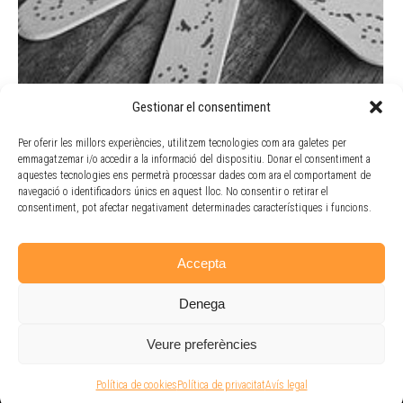
Gestionar el consentiment
BONES FESTES I BON ANY 2019!!
Per oferir les millors experiències, utilitzem tecnologies com ara galetes per
Actualitat
By
Doble Via
11 desembre, 2018
emmagatzemar i/o accedir a la informació del dispositiu. Donar el consentiment a
aquestes tecnologies ens permetrà processar dades com ara el comportament de
Tot l’equip de persones de Doble Via Cooperativa us
navegació o identificadors únics en aquest lloc. No consentir o retirar el
desitgem molt bones festes de Nadal i un millor any
consentiment, pot afectar negativament determinades característiques i funcions.
2019!
Accepta
Denega
Veure preferències
Avís legal
-
Política de privacitat
- P
olítica de cookies
- Doble Via Cooperativa
Política de cookies
Política de privacitat
Avís legal
© 2026