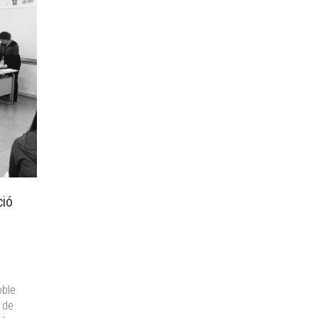
ció
oble
ó de