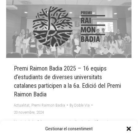
Premi Raimon Badia 2025 – 16 equips
d’estudiants de diverses universitats
catalanes participen a la 6a. Edició del Premi
Raimon Badia
Actualitat
,
Premi Raimon Badia
By
Doble Via
20 novembre, 2024
Un total de 94 persones, estudiants de diferents
universitats catalanes i organitzades en 16 equips de
Gestionar el consentiment
treball, participaran finalment en la 6a convocatòria