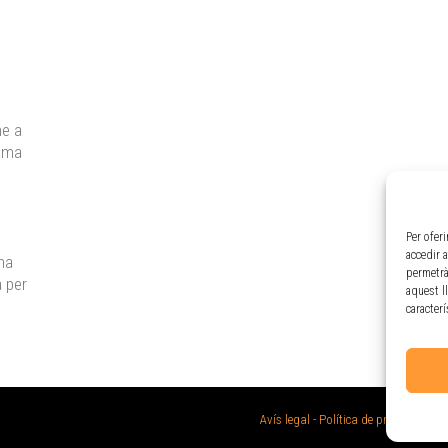
me a
rama
Per ofer
accedir 
na
permetrà
a per
aquest l
caracter
Avís legal
-
Política de privacitat
- P
o