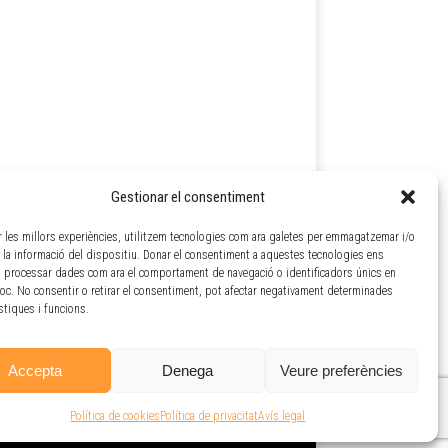
Gestionar el consentiment
ir les millors experiències, utilitzem tecnologies com ara galetes per emmagatzemar i/o
a la informació del dispositiu. Donar el consentiment a aquestes tecnologies ens
 processar dades com ara el comportament de navegació o identificadors únics en
loc. No consentir o retirar el consentiment, pot afectar negativament determinades
ístiques i funcions.
Accepta
Denega
Veure preferències
Política de cookies
Política de privacitat
Avís legal
lítica de cookies
- Doble Via Cooperativa © 2026