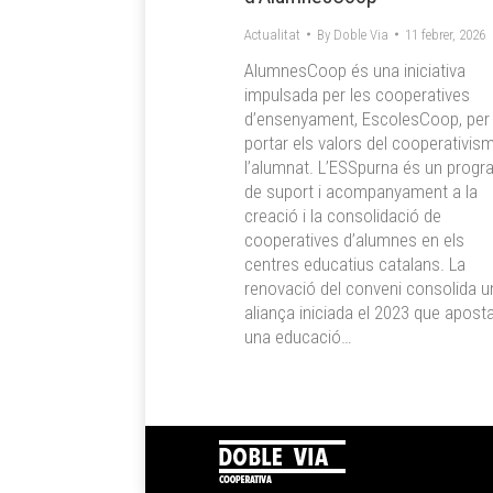
Actualitat
By
Doble Via
11 febrer, 2026
AlumnesCoop és una iniciativa
impulsada per les cooperatives
d’ensenyament, EscolesCoop, per
portar els valors del cooperativis
l’alumnat. L’ESSpurna és un prog
de suport i acompanyament a la
creació i la consolidació de
cooperatives d’alumnes en els
centres educatius catalans. La
renovació del conveni consolida u
aliança iniciada el 2023 que apost
una educació…