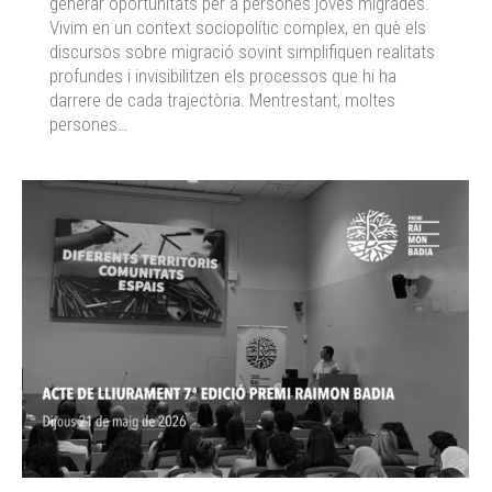
generar oportunitats per a persones joves migrades.
Vivim en un context sociopolític complex, en què els
discursos sobre migració sovint simplifiquen realitats
profundes i invisibilitzen els processos que hi ha
darrere de cada trajectòria. Mentrestant, moltes
persones…