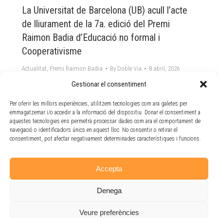
La Universitat de Barcelona (UB) acull l’acte
de lliurament de la 7a. edició del Premi
Raimon Badia d’Educació no formal i
Cooperativisme
Actualitat
,
Premi Raimon Badia
By
Doble Via
8 abril, 2026
El proper dijous 21 de maig de 2026 a les 17h la Sala
Gestionar el consentiment
Rosa Roig de la Facultat d’Educació de la Universitat
Per oferir les millors experiències, utilitzem tecnologies com ara galetes per
de Barcelona serà l’escenari de l’acte de lliurament de
emmagatzemar i/o accedir a la informació del dispositiu. Donar el consentiment a
la setena edició del Premi Raimon Badia d’Educació
aquestes tecnologies ens permetrà processar dades com ara el comportament de
no formal i Cooperativisme. Impulsat per Doble Via
navegació o identificadors únics en aquest lloc. No consentir o retirar el
Cooperativa, la Fundació Collserola i l’Ajuntament de
consentiment, pot afectar negativament determinades característiques i funcions.
Sant…
Accepta
Denega
Veure preferències