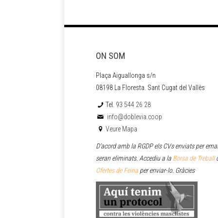
ON SOM
Plaça Aiguallonga s/n
08198 La Floresta. Sant Cugat del Vallès
Tel.
93 544 26 28
info@doblevia.coop
Veure Mapa
D’acord amb la RGDP els CVs enviats per emai
seran eliminats. Accediu a la
Borsa de Treball
o
Ofertes de Feina
per enviar
-lo. Gràcies