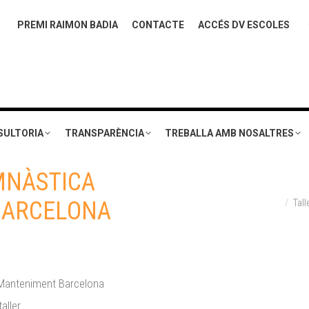
PREMI RAIMON BADIA
CONTACTE
ACCÉS DV ESCOLES
SULTORIA
TRANSPARÈNCIA
TREBALLA AMB NOSALTRES
MNÀSTICA
You are here:
BARCELONA
Tal
 Manteniment Barcelona
aller