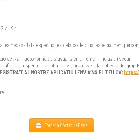
17 a 19h
 a les necessitats específiques dels col·lectius, especialment perso
ió activa i l’autonomia dels usuaris en un entorn inclusiu i segur.
onfiança, respecte i escolta activa, promovent la cohesió del grup.
REGISTRA’T AL NOSTRE APLICATIU I ENVIA’NS EL TEU CV:
https:
re
Tornar a Ofertes de Feina