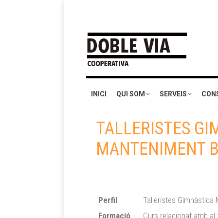
INICI
QUI SOM
SERVEIS
CON
TALLERISTES GI
MANTENIMENT 
Perfil
Talleristes Gimnàstica
Formació
Curs relacionat amb al t