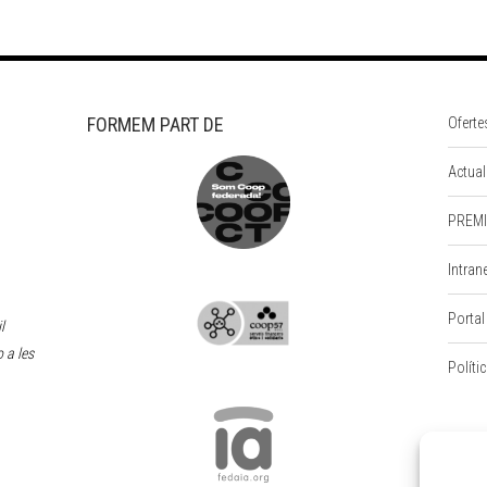
FORMEM PART DE
Oferte
Actual
PREMI
Intran
Portal
l
 a les
Políti