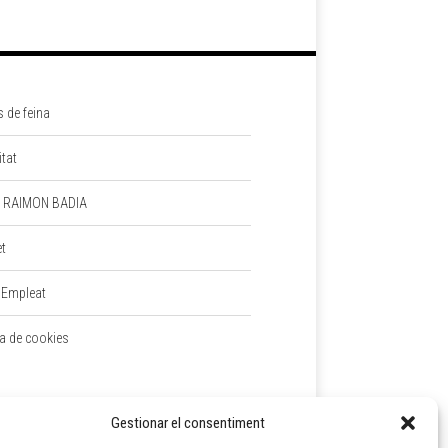
s de feina
itat
 RAIMON BADIA
et
 Empleat
ca de cookies
Gestionar el consentiment