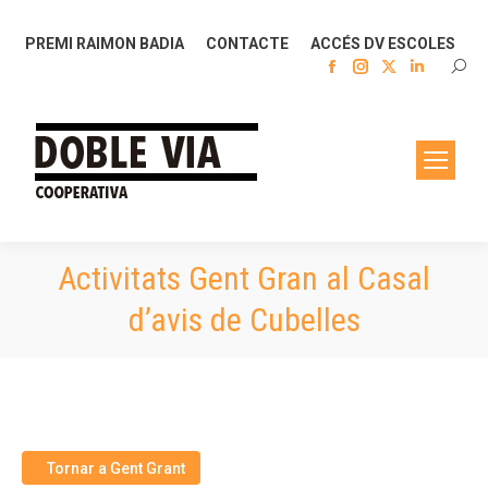
PREMI RAIMON BADIA
CONTACTE
ACCÉS DV ESCOLES
Facebook
Instagram
X
Linkedin
SEAR
page
page
page
page
opens
opens
opens
opens
in
in
in
in
new
new
new
new
window
window
window
window
Activitats Gent Gran al Casal
d’avis de Cubelles
Tornar a Gent Grant