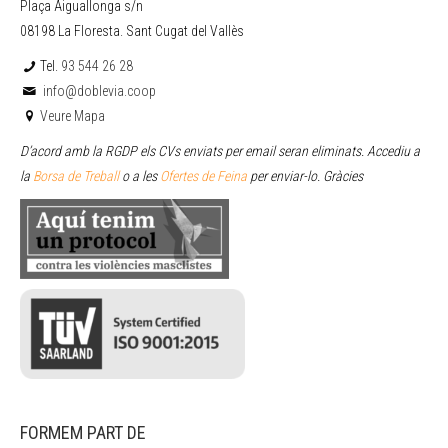
Plaça Aiguallonga s/n
08198 La Floresta. Sant Cugat del Vallès
Tel.
93 544 26 28
info@doblevia.coop
Veure Mapa
D’acord amb la RGDP els CVs enviats per email seran eliminats. Accediu a
la
Borsa de Treball
o a les
Ofertes de Feina
per enviar
-lo. Gràcies
FORMEM PART DE