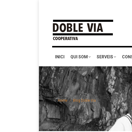
INICI
QUI SOM
SERVEIS
CON
You are here:
Home
Blog Doble Via