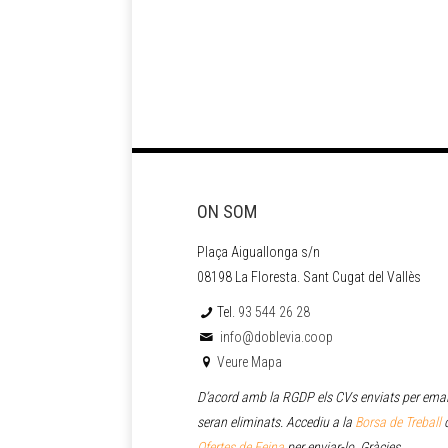
ON SOM
Plaça Aiguallonga s/n
08198 La Floresta. Sant Cugat del Vallès
Tel.
93 544 26 28
info@doblevia.coop
Veure Mapa
D’acord amb la RGDP els CVs enviats per emai
seran eliminats. Accediu a la
Borsa de Treball
o
Ofertes de Feina
per enviar
-lo. Gràcies