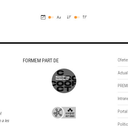
FORMEM PART DE
Oferte
Actual
PREMI
Intran
Portal
l
 a les
Políti