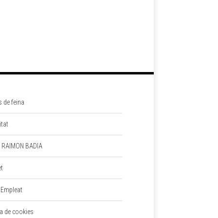
s de feina
itat
 RAIMON BADIA
et
 Empleat
ca de cookies