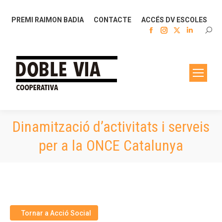
PREMI RAIMON BADIA
CONTACTE
ACCÉS DV ESCOLES
Facebook
Instagram
X
Linkedin
SEAR
page
page
page
page
opens
opens
opens
opens
in
in
in
in
new
new
new
new
window
window
window
window
Dinamització d’activitats i serveis
per a la ONCE Catalunya
Tornar a Acció Social