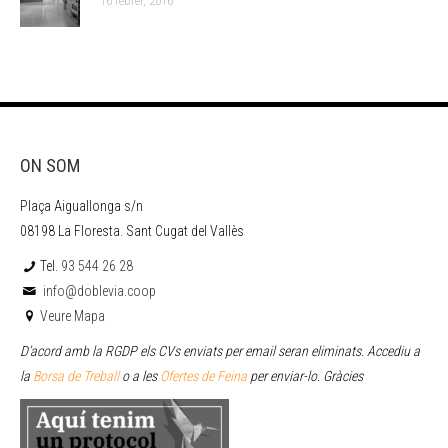
16 febrer, 2016
ON SOM
Plaça Aiguallonga s/n
08198 La Floresta. Sant Cugat del Vallès
Tel.
93 544 26 28
info@doblevia.coop
Veure Mapa
D’acord amb la RGDP els CVs enviats per email seran eliminats. Accediu a
la
Borsa de Treball
o a les
Ofertes de Feina
per enviar
-lo. Gràcies