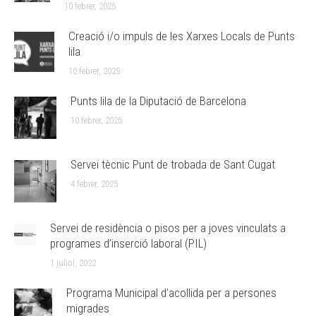
10 febrer, 2025
Creació i/o impuls de les Xarxes Locals de Punts
lila
10 febrer, 2025
Punts lila de la Diputació de Barcelona
10 febrer, 2025
Servei tècnic Punt de trobada de Sant Cugat
4 febrer, 2025
Servei de residència o pisos per a joves vinculats a
programes d’inserció laboral (PIL)
1 juliol, 2022
Programa Municipal d’acollida per a persones
migrades