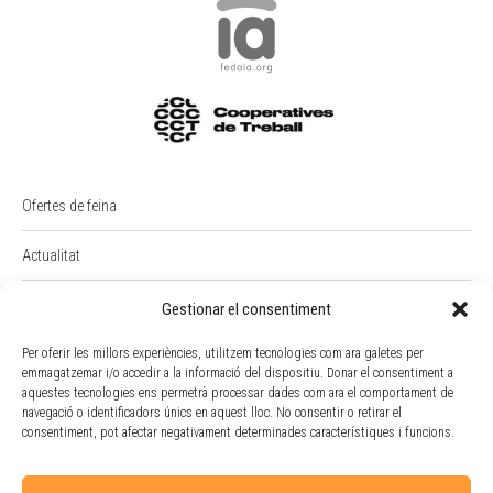
Ofertes de feina
Actualitat
PREMI RAIMON BADIA
Gestionar el consentiment
Intranet
Per oferir les millors experiències, utilitzem tecnologies com ara galetes per
emmagatzemar i/o accedir a la informació del dispositiu. Donar el consentiment a
aquestes tecnologies ens permetrà processar dades com ara el comportament de
Portal Empleat
navegació o identificadors únics en aquest lloc. No consentir o retirar el
consentiment, pot afectar negativament determinades característiques i funcions.
Política de cookies