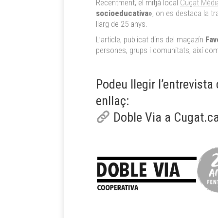
Recentment, el mitjà local
Cugat Mèdi
socioeducativa»
, on es destaca la t
llarg de 25 anys.
L’article, publicat dins del magazín
Fav
persones, grups i comunitats, així com 
Podeu llegir l’entrevist
enllaç:
Doble Via a Cugat.ca