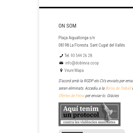
ON SOM
Plaça Aiguallonga s/n
08198 La Floresta. Sant Cugat del Vallès
Tel.
93 544 26 28
info@doblevia.coop
Veure Mapa
D’acord amb la RGDP els CVs enviats per emai
seran eliminats. Accediu a la
Borsa de Treball
o
Ofertes de Feina
per enviar
-lo. Gràcies