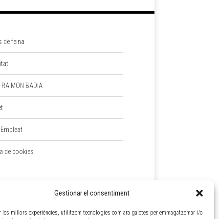
s de feina
itat
 RAIMON BADIA
et
 Empleat
ca de cookies
Gestionar el consentiment
ir les millors experiències, utilitzem tecnologies com ara galetes per emmagatzemar i/o