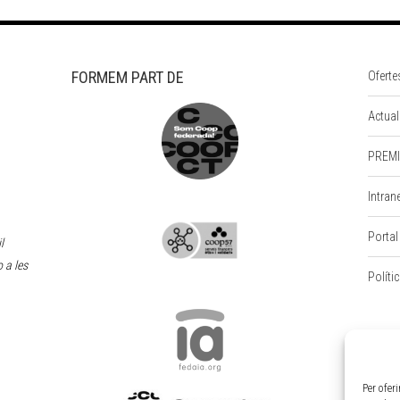
FORMEM PART DE
Oferte
Actual
PREMI
Intran
Portal
l
 a les
Políti
Per ofer