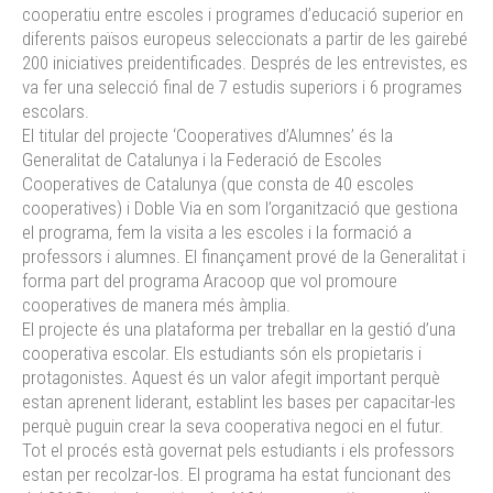
cooperatiu entre escoles i programes d’educació superior en
diferents països europeus seleccionats a partir de les gairebé
200 iniciatives preidentificades. Després de les entrevistes, es
va fer una selecció final de 7 estudis superiors i 6 programes
escolars.
El titular del projecte ‘Cooperatives d’Alumnes’ és la
Generalitat de Catalunya i la Federació de Escoles
Cooperatives de Catalunya (que consta de 40 escoles
cooperatives) i Doble Via en som l’organització que gestiona
el programa, fem la visita a les escoles i la formació a
professors i alumnes. El finançament prové de la Generalitat i
forma part del programa Aracoop que vol promoure
cooperatives de manera més àmplia.
El projecte és una plataforma per treballar en la gestió d’una
cooperativa escolar. Els estudiants són els propietaris i
protagonistes. Aquest és un valor afegit important perquè
estan aprenent liderant, establint les bases per capacitar-les
perquè puguin crear la seva cooperativa negoci en el futur.
Tot el procés està governat pels estudiants i els professors
estan per recolzar-los. El programa ha estat funcionant des