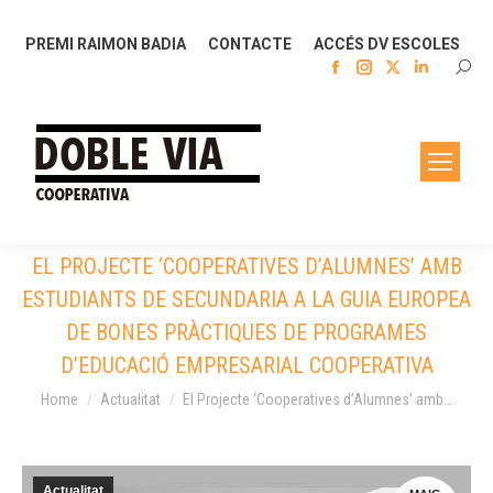
PREMI RAIMON BADIA
CONTACTE
ACCÉS DV ESCOLES
Facebook
Instagram
X
Linkedin
SEAR
page
page
page
page
opens
opens
opens
opens
in
in
in
in
new
new
new
new
window
window
window
window
EL PROJECTE ‘COOPERATIVES D’ALUMNES’ AMB
ESTUDIANTS DE SECUNDARIA A LA GUIA EUROPEA
DE BONES PRÀCTIQUES DE PROGRAMES
D’EDUCACIÓ EMPRESARIAL COOPERATIVA
You are here:
Home
Actualitat
El Projecte ‘Cooperatives d’Alumnes’ amb…
Actualitat