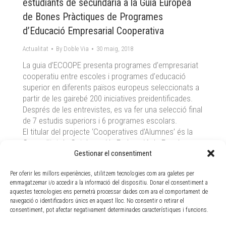
estudiants de secundaria a la Guia Europea
de Bones Pràctiques de Programes
d’Educació Empresarial Cooperativa
Actualitat
By
Doble Via
30 maig, 2018
La guia d’ECOOPE presenta programes d’empresariat
cooperatiu entre escoles i programes d’educació
superior en diferents països europeus seleccionats a
partir de les gairebé 200 iniciatives preidentificades.
Després de les entrevistes, es va fer una selecció final
de 7 estudis superiors i 6 programes escolars.
El titular del projecte ‘Cooperatives d’Alumnes’ és la
Generalitat de Catalunya i la Federació de Escoles
Cooperatives de Catalunya (que consta de 40 escoles
Gestionar el consentiment
cooperatives) i Doble Via en som l’organització que
Per oferir les millors experiències, utilitzem tecnologies com ara galetes per
gestiona el programa, fa la visita a les escoles i la
emmagatzemar i/o accedir a la informació del dispositiu. Donar el consentiment a
formació a professors i alumnes. El finançament
aquestes tecnologies ens permetrà processar dades com ara el comportament de
prové de la Generalitat i forma part del programa
navegació o identificadors únics en aquest lloc. No consentir o retirar el
Aracoop que vol promoure cooperatives de manera
consentiment, pot afectar negativament determinades característiques i funcions.
més àmplia.