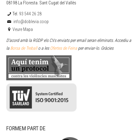
08198 La Floresta. Sant Cugat del Vallès
Tel.
93 544 26 28
info@doblevia.coop
Veure Mapa
D’acord amb la RGDP els CVs enviats per email seran eliminats. Accediu a
la
Borsa de Treball
o a les
Ofertes de Feina
per enviar
-lo. Gràcies
FORMEM PART DE