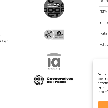
Actual
PREMI
Intran
Portal
l
 a les
Políti
Per ofer
accedir 
permetrà
aquest l
caracter