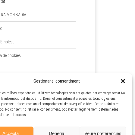
itat
 RAIMON BADIA
et
 Empleat
ca de cookies
Gestionar el consentiment
ir les millors experiències, utilitzem tecnologies com ara galetes per emmagatzemar i/o
a la informació del dispositiu. Donar el consentiment a aquestes tecnologies ens
 processar dades com ara el comportament de navegació o identificadors únics en
loc. No consentir o retirar el consentiment, pot afectar negativament determinades
ístiques i funcions.
Accepta
Denega
Veure preferències