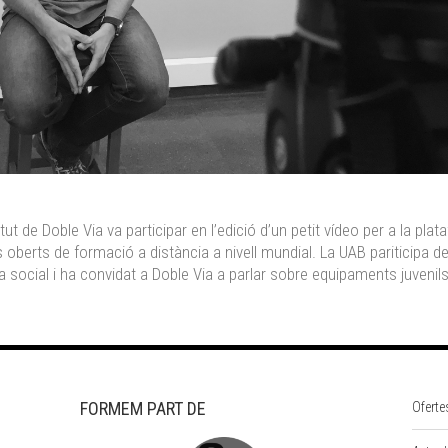
ntut de Doble Via va participar en l’edició d’un petit vídeo per a la pla
oberts de formació a distància a nivell mundial. La UAB pariticipa
ocial i ha convidat a Doble Via a parlar sobre equipaments juvenils i 
FORMEM PART DE
Oferte