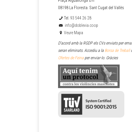
Plaça Aiguallonga s/n
08198 La Floresta. Sant Cugat del Vallès
Tel.
93 544 26 28
info@doblevia.coop
Veure Mapa
D’acord amb la RGDP els CVs enviats per emai
seran eliminats. Accediu a la
Borsa de Treball
o
Ofertes de Feina
per enviar
-lo. Gràcies