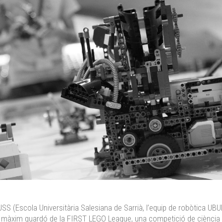
USS (Escola Universitària Salesiana de Sarrià, l’equip de robòtica UBU
l màxim guardó de la FIRST LEGO League, una competició de ciència 