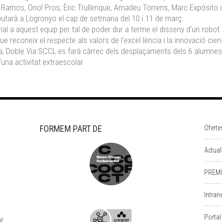
r Ramos, Oriol Pros, Èric Trullenque, Amadeu Torrens, Marc Expósito i 
sputarà a Logronyo el cap de setmana del 10 i 11 de març.
 a aquest equip per tal de poder dur a terme el disseny d’un robot i e
econeix el respecte als valors de l’excel·lència i la innovació científ
a, Doble Via SCCL es farà càrrec dels desplaçaments dels 6 alumnes
’una activitat extraescolar
FORMEM PART DE
Oferte
Actual
PREMI
Intran
Portal
l