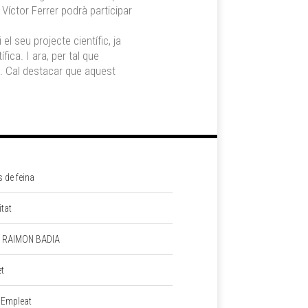
Víctor Ferrer podrà participar
l seu projecte científic, ja
ica. I ara, per tal que
. Cal destacar que aquest
s de feina
itat
 RAIMON BADIA
et
 Empleat