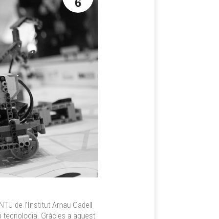
6
NTU de l’Institut Arnau Cadell
i tecnologia. Gràcies a aquest