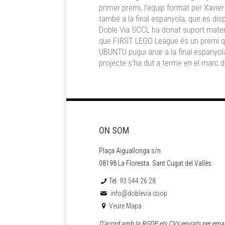
primer premi, l’equip format per Xavie
també a la final espanyola, que es di
Doble Via SCCL ha donat suport material
que FIRST LEGO League és un premi que r
UBUNTU pugui anar a la final espanyol
projecte s’ha dut a terme en el marc d
ON SOM
Plaça Aiguallonga s/n
08198 La Floresta. Sant Cugat del Vallès
Tel.
93 544 26 28
info@doblevia.coop
Veure Mapa
D’acord amb la RGDP els CVs enviats per emai