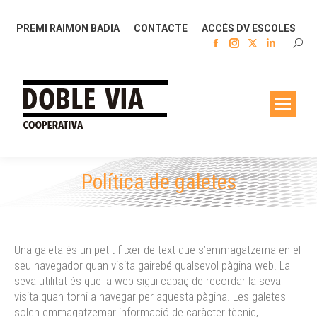
PREMI RAIMON BADIA
CONTACTE
ACCÉS DV ESCOLES
Facebook
Instagram
X
Linkedin
SEAR
page
page
page
page
opens
opens
opens
opens
in
in
in
in
new
new
new
new
window
window
window
window
Política de galetes
You are here:
Una galeta és un petit fitxer de text que s’emmagatzema en el
seu navegador quan visita gairebé qualsevol pàgina web. La
seva utilitat és que la web sigui capaç de recordar la seva
visita quan torni a navegar per aquesta pàgina. Les galetes
solen emmagatzemar informació de caràcter tècnic,