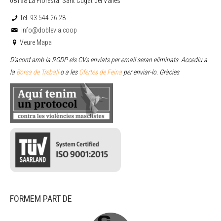
08198 La Floresta. Sant Cugat del Vallès
Tel.
93 544 26 28
info@doblevia.coop
Veure Mapa
D’acord amb la RGDP els CVs enviats per email seran eliminats. Accediu a
la
Borsa de Treball
o a les
Ofertes de Feina
per enviar
-lo. Gràcies
FORMEM PART DE