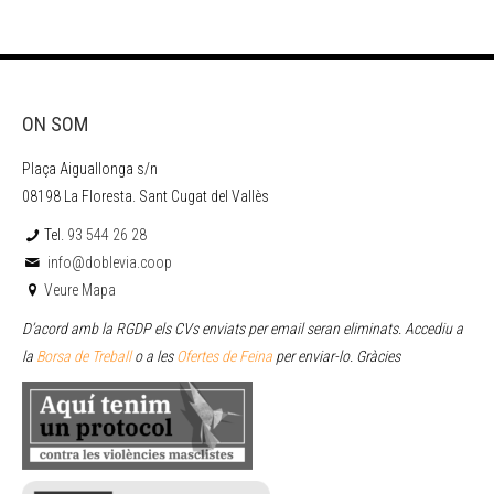
ON SOM
Plaça Aiguallonga s/n
08198 La Floresta. Sant Cugat del Vallès
Tel.
93 544 26 28
info@doblevia.coop
Veure Mapa
D’acord amb la RGDP els CVs enviats per email seran eliminats. Accediu a
la
Borsa de Treball
o a les
Ofertes de Feina
per enviar
-lo. Gràcies