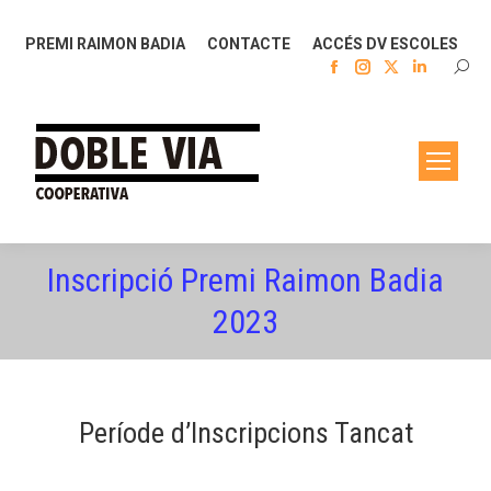
PREMI RAIMON BADIA
CONTACTE
ACCÉS DV ESCOLES
Facebook
Instagram
X
Linkedin
SEAR
page
page
page
page
opens
opens
opens
opens
in
in
in
in
new
new
new
new
window
window
window
window
Inscripció Premi Raimon Badia
2023
Període d’Inscripcions Tancat