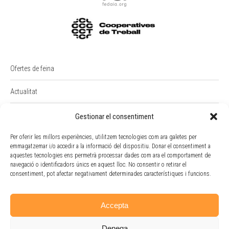
Ofertes de feina
Actualitat
PREMI RAIMON BADIA
Gestionar el consentiment
Per oferir les millors experiències, utilitzem tecnologies com ara galetes per
Intranet
emmagatzemar i/o accedir a la informació del dispositiu. Donar el consentiment a
aquestes tecnologies ens permetrà processar dades com ara el comportament de
Portal Empleat
navegació o identificadors únics en aquest lloc. No consentir o retirar el
consentiment, pot afectar negativament determinades característiques i funcions.
Política de cookies
Accepta
Denega