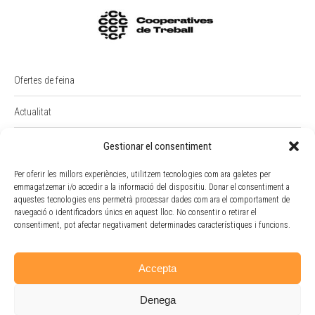
Ofertes de feina
Actualitat
PREMI RAIMON BADIA
Gestionar el consentiment
Per oferir les millors experiències, utilitzem tecnologies com ara galetes per
Intranet
emmagatzemar i/o accedir a la informació del dispositiu. Donar el consentiment a
aquestes tecnologies ens permetrà processar dades com ara el comportament de
Portal Empleat
navegació o identificadors únics en aquest lloc. No consentir o retirar el
consentiment, pot afectar negativament determinades característiques i funcions.
Política de cookies
Accepta
Denega