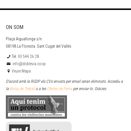
ON SOM
Plaça Aiguallonga s/n
08198 La Floresta. Sant Cugat del Vallès
Tel.
93 544 26 28
info@doblevia.coop
Veure Mapa
D’acord amb la RGDP els CVs enviats per email seran eliminats. Accediu a
la
Borsa de Treball
o a les
Ofertes de Feina
per enviar
-lo. Gràcies