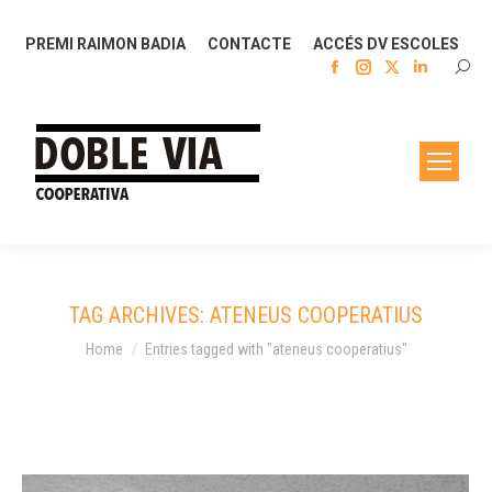
PREMI RAIMON BADIA
CONTACTE
ACCÉS DV ESCOLES
Facebook
Instagram
X
Linkedin
SEAR
page
page
page
page
opens
opens
opens
opens
in
in
in
in
new
new
new
new
window
window
window
window
TAG ARCHIVES:
ATENEUS COOPERATIUS
You are here:
Home
Entries tagged with "ateneus cooperatius"