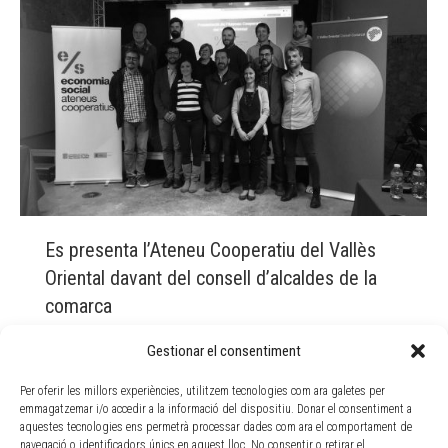
Es presenta l’Ateneu Cooperatiu del Vallès
Oriental davant del consell d’alcaldes de la
comarca
Actualitat
By
Doble Via
9 març, 2018
Gestionar el consentiment
L’Ateneu Cooperatiu és resultat d’un conveni signat
Per oferir les millors experiències, utilitzem tecnologies com ara galetes per
entre la Generalitat, el Consell Comarcal i les
emmagatzemar i/o accedir a la informació del dispositiu. Donar el consentiment a
cooperatives Facto Assessors, Doble Via, Espai
aquestes tecnologies ens permetrà processar dades com ara el comportament de
Assessor, Som Contrapunt i Escola Sant Gervasi, amb
navegació o identificadors únics en aquest lloc. No consentir o retirar el