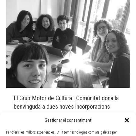
El Grup Motor de Cultura i Comunitat dona la
benvinguda a dues noves incorporacions
Actualitat
By
Doble Via
14 febrer, 2019
Gestionar el consentiment
Aquest divendres el Grup Motor de Cultura i comunitat
Per oferir les millors experiències, utilitzem tecnologies com ara galetes per
es va trobar al Casino de la Floresta de Sant Cugat del