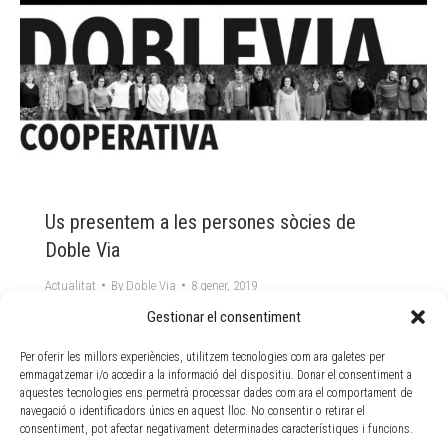
Us presentem a les persones sòcies de
Doble Via
Actualitat
By
Doble Via
8 gener, 2019
Comencem l’any 2019 posant cara a les nostres
Gestionar el consentiment
sòcies de la cooperativa. Aquest any el comencem
Per oferir les millors experiències, utilitzem tecnologies com ara galetes per
amb una il·lusió especial, celebrem 20 anys de
emmagatzemar i/o accedir a la informació del dispositiu. Donar el consentiment a
cooperativa! El primer que volem fer es presentar-vos
aquestes tecnologies ens permetrà processar dades com ara el comportament de
a les persones sòcies actuals: Neus, Nino, Jordi, Lluís,
navegació o identificadors únics en aquest lloc. No consentir o retirar el
Èrika, Sònia, Albert, Núria, Maria, Susanna, Montse,
consentiment, pot afectar negativament determinades característiques i funcions.