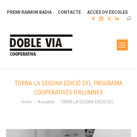
PREMI RAIMON BADIA
CONTACTE
ACCÉS DV ESCOLES
Facebook
Instagram
X
Linkedin
SEAR
page
page
page
page
opens
opens
opens
opens
in
in
in
in
new
new
new
new
window
window
window
window
TORNA LA SEGONA EDICIÓ DEL PROGRAMA
COOPERATIVES D’ALUMNES
You are here:
Home
Actualitat
TORNA LA SEGONA EDICIÓ DEL…