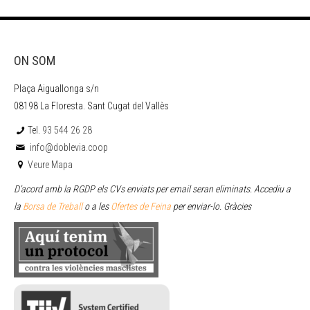
ON SOM
Plaça Aiguallonga s/n
08198 La Floresta. Sant Cugat del Vallès
Tel.
93 544 26 28
info@doblevia.coop
Veure Mapa
D’acord amb la RGDP els CVs enviats per email seran eliminats. Accediu a
la
Borsa de Treball
o a les
Ofertes de Feina
per enviar
-lo. Gràcies