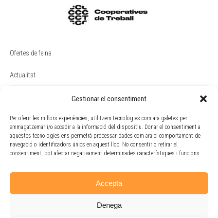
Ofertes de feina
Actualitat
PREMI RAIMON BADIA
Gestionar el consentiment
Intranet
Per oferir les millors experiències, utilitzem tecnologies com ara galetes per
emmagatzemar i/o accedir a la informació del dispositiu. Donar el consentiment a
aquestes tecnologies ens permetrà processar dades com ara el comportament de
Portal Empleat
navegació o identificadors únics en aquest lloc. No consentir o retirar el
consentiment, pot afectar negativament determinades característiques i funcions.
Política de cookies
Accepta
Denega