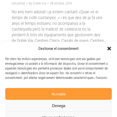
Actualitat
By
Doble Via
28 octubre, 2016
No ens hem adonat i ja estem cantant «Quan ve el
temps de collir castanyes..» i és que des de ja fa uns
anys el temps estiuenc no acompanya a la
castanyada però la tradició de celebra-la no la
perdem! A tots els equipaments que gestionem des
de Doble Via, Centres Cívics, Casals de joves, Centres
Oberts, Espais familiars, Casals de gent gran, Escoles
Gestionar el consentiment
bressol, Menjadors escolars… estem celebrant la
castanyada amb activitats especials, amb castanyes,
Per oferir les millors experiències, utilitzem tecnologies com ara galetes per
panellets i també algun passatge del terror que d’altre
emmagatzemar i/o accedir a la informació del dispositiu. Donar el consentiment a
aquestes tecnologies ens permetrà processar dades com ara el comportament de
que especialment els joves han acollit amb molta
navegació o identificadors únics en aquest lloc. No consentir o retirar el
intensitat!
consentiment, pot afectar negativament determinades característiques i funcions.
BONA CASTANYADA A TOTHOM!!
Accepta
Denega