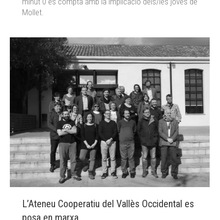
minut 0 es compta amb la implicació dels/les joves de
Mollet.
L’Ateneu Cooperatiu del Vallès Occidental es
posa en marxa