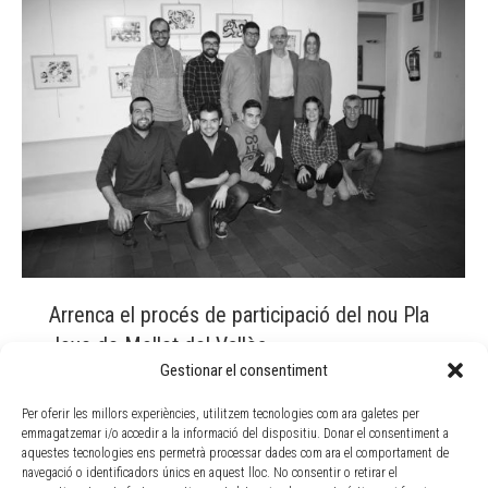
Arrenca el procés de participació del nou Pla
Jove de Mollet del Vallès
Gestionar el consentiment
Actualitat
By
Doble Via
28 febrer, 2017
Per oferir les millors experiències, utilitzem tecnologies com ara galetes per
El nou Pla Jove de Mollet del Vallès arrenca per a
emmagatzemar i/o accedir a la informació del dispositiu. Donar el consentiment a
substituir l’antic pla del 2012, per aquest s’ha establert
aquestes tecnologies ens permetrà processar dades com ara el comportament de
una metodologia nova de participació, on des del
navegació o identificadors únics en aquest lloc. No consentir o retirar el