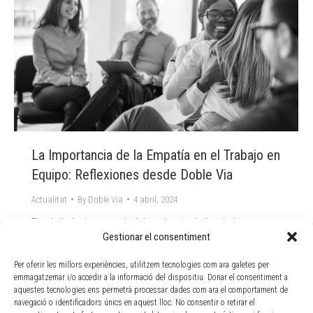
La Importancia de la Empatía en el Trabajo en
Equipo: Reflexiones desde Doble Via
Actualitat
By
Doble Via
4 abril, 2024
En el dinámico mundo laboral actual, donde la
competencia y la producción suelen destacar como
Gestionar el consentiment
valores fundamentales, es refrescante encontrarse
Per oferir les millors experiències, utilitzem tecnologies com ara galetes per
con entornos donde la colaboración y la conexión
emmagatzemar i/o accedir a la informació del dispositiu. Donar el consentiment a
humana ocupan un lugar central. Desde el
aquestes tecnologies ens permetrà processar dades com ara el comportament de
departamento de Gestión del talento de Doble Via,
navegació o identificadors únics en aquest lloc. No consentir o retirar el