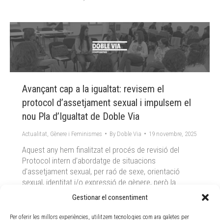
Avançant cap a la igualtat: revisem el
protocol d’assetjament sexual i impulsem el
nou Pla d’Igualtat de Doble Via
Actualitat
,
Gènere i Feminismes
By
Doble Via
19 novembre, 2025
Aquest any hem finalitzat el procés de revisió del
Protocol intern d’abordatge de situacions
d’assetjament sexual, per raó de sexe, orientació
sexual, identitat i/o expressió de gènere, però la
nostra tasca de revisió interna i drets laborals en
Gestionar el consentiment
matèria d’igualtat no acaba aquí, perquè aquest 2026
iniciarem la redacció del nou Pla d’Igualtat d’empresa.
Per oferir les millors experiències, utilitzem tecnologies com ara galetes per