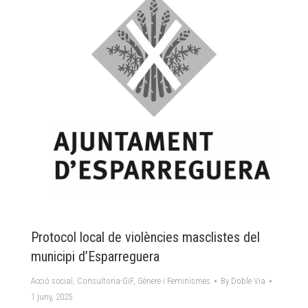
Protocol local de violències masclistes del
municipi d’Esparreguera
Acció social
,
Consultoria-GiF
,
Gènere i Feminismes
By
Doble Via
1 juny, 2025