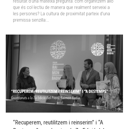
resultat d’una mateixa pregunta: com organitzem allò
que és col·lectiu de manera que realment serveixi a
les persones? La cultura de proximitat parteix d’una
premissa senzilla:…
“Recuperem, reutilitzem i reinserim” i “A