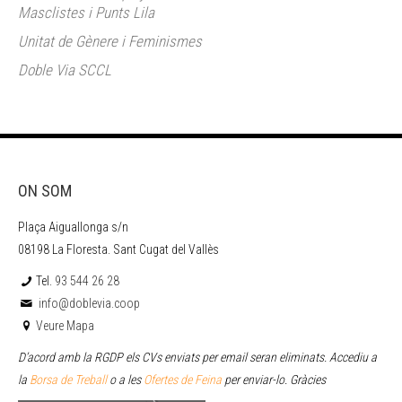
Masclistes i Punts Lila
Unitat de Gènere i Feminismes
Doble Via SCCL
ON SOM
Plaça Aiguallonga s/n
08198 La Floresta. Sant Cugat del Vallès
Tel.
93 544 26 28
info@doblevia.coop
Veure Mapa
D’acord amb la RGDP els CVs enviats per email seran eliminats. Accediu a
la
Borsa de Treball
o a les
Ofertes de Feina
per enviar
-lo. Gràcies