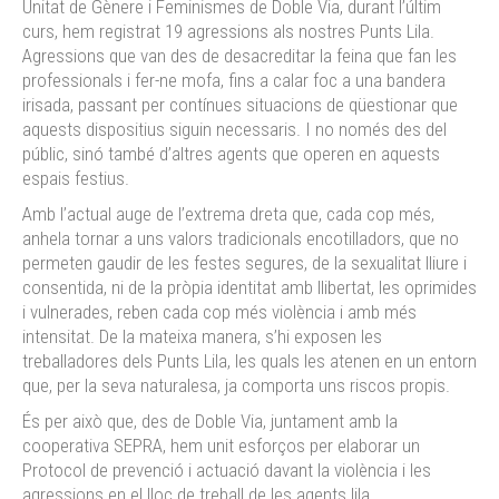
Unitat de Gènere i Feminismes de Doble Via, durant l’últim
curs, hem registrat 19 agressions als nostres Punts Lila.
Agressions que van des de desacreditar la feina que fan les
professionals i fer-ne mofa, fins a calar foc a una bandera
irisada, passant per contínues situacions de qüestionar que
aquests dispositius siguin necessaris. I no només des del
públic, sinó també d’altres agents que operen en aquests
espais festius.
Amb l’actual auge de l’extrema dreta que, cada cop més,
anhela tornar a uns valors tradicionals encotilladors, que no
permeten gaudir de les festes segures, de la sexualitat lliure i
consentida, ni de la pròpia identitat amb llibertat, les oprimides
i vulnerades, reben cada cop més violència i amb més
intensitat. De la mateixa manera, s’hi exposen les
treballadores dels Punts Lila, les quals les atenen en un entorn
que, per la seva naturalesa, ja comporta uns riscos propis.
És per això que, des de Doble Via, juntament amb la
cooperativa SEPRA, hem unit esforços per elaborar un
Protocol de prevenció i actuació davant la violència i les
agressions en el lloc de treball de les agents lila.