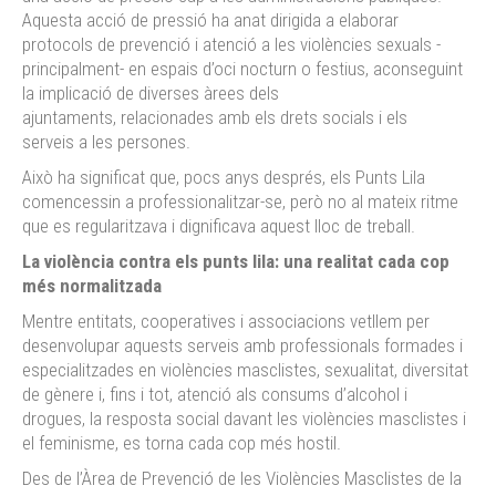
Aquesta acció de pressió ha anat dirigida a elaborar
protocols de prevenció i atenció a les violències sexuals -
principalment- en espais d’oci nocturn o festius, aconseguint
la implicació de diverses àrees dels
ajuntaments, relacionades amb els drets socials i els
serveis a les persones.
Això ha significat que, pocs anys després, els Punts Lila
comencessin a professionalitzar-se, però no al mateix ritme
que es regularitzava i dignificava aquest lloc de treball.
La violència contra els punts lila: una realitat cada cop
més normalitzada
Mentre entitats, cooperatives i associacions vetllem per
desenvolupar aquests serveis amb professionals formades i
especialitzades en violències masclistes, sexualitat, diversitat
de gènere i, fins i tot, atenció als consums d’alcohol i
drogues, la resposta social davant les violències masclistes i
el feminisme, es torna cada cop més hostil.
Des de l’Àrea de Prevenció de les Violències Masclistes de la