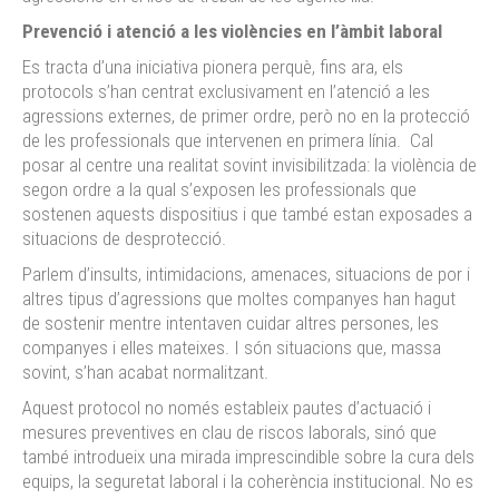
Prevenció i atenció a les violències en l’àmbit laboral
Es tracta d’una iniciativa pionera perquè, fins ara, els
protocols s’han centrat exclusivament en l’atenció a les
agressions externes, de primer ordre, però no en la protecció
de les professionals que intervenen en primera línia. Cal
posar al centre una realitat sovint invisibilitzada: la violència de
segon ordre a la qual s’exposen les professionals que
sostenen aquests dispositius i que també estan exposades a
situacions de desprotecció.
Parlem d’insults, intimidacions, amenaces, situacions de por i
altres tipus d’agressions que moltes companyes han hagut
de sostenir mentre intentaven cuidar altres persones, les
companyes i elles mateixes. I són situacions que, massa
sovint, s’han acabat normalitzant.
Aquest protocol no només estableix pautes d’actuació i
mesures preventives en clau de riscos laborals, sinó que
també introdueix una mirada imprescindible sobre la cura dels
equips, la seguretat laboral i la coherència institucional. No es