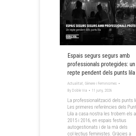
Espais segurs segurs amb
professionals protegides: un
repte pendent dels punts lila
Actualitat
,
Gènere i Feminismes
By
Doble Via
11 juny, 2026
La professionalització dels punts l
Les primeres referències dels Pun
Lila a casa nostra les trobem els 
2015 i 2016, en espais festius
autogestionats i de la mà dels
col·lectius feministes. Gràcies a