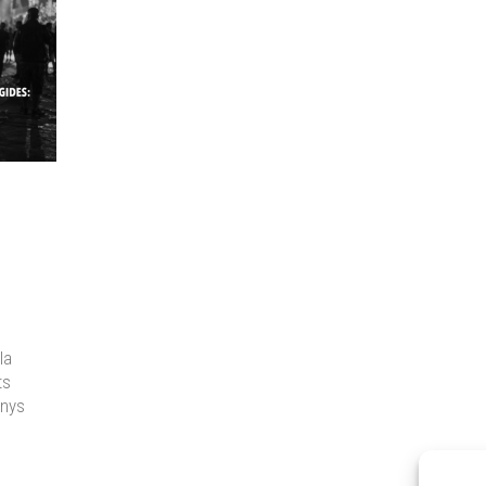
ila
ts
anys